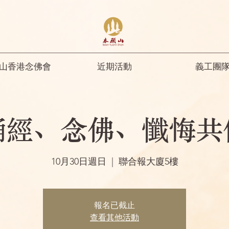
山香港念佛會
近期活動
義工團
誦經、念佛、懺悔共
10月30日週日
  |  
聯合報大廈5樓
報名已截止
查看其他活動