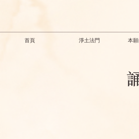
首頁
淨土法門
本願