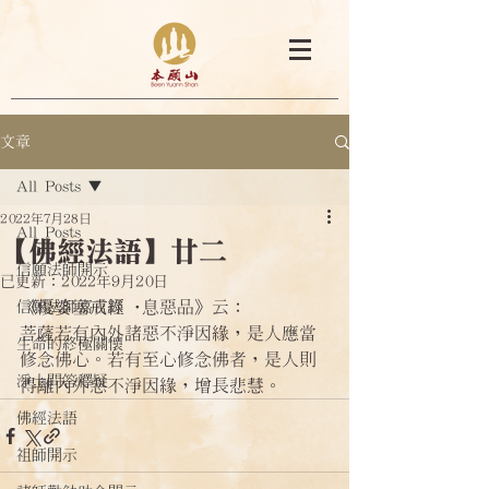
文章
All Posts
2022年7月28日
All Posts
【佛經法語】廿二
信願法師開示
已更新：
2022年9月20日
《優婆塞戒經·息惡品》云：
信願法師嘉言錄
菩薩若有內外諸惡不淨因緣，是人應當
生命的終極關懷
修念佛心。若有至心修念佛者，是人則
淨土問答釋疑
得離內外惡不淨因緣，增長悲慧。
佛經法語
祖師開示