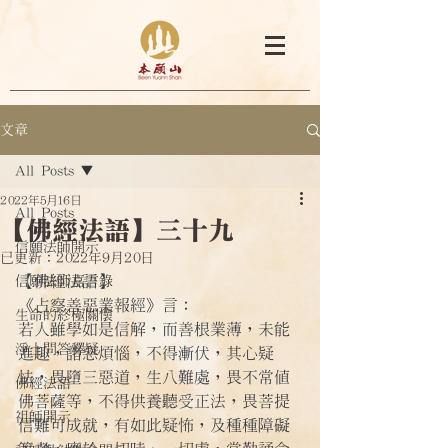
文章
All Posts
2022年5月16日
All Posts
【佛經法語】三十九
信願法師開示
已更新：
2022年9月20日
【佛經法語】
信願法師嘉言錄
《占察善惡業報經》言：
生命的終極關懷
若人雖學如是信解，而善根業薄，未能
淨土問答釋疑
進趣，諸惡煩惱，不得漸伏，其心疑
怯，畏墮三惡道，生八難處，畏不常值
佛經法語
佛菩薩等，不得供養聽受正法，畏菩提
祖師開示
信難可成就，有如此疑怖，及種種障礙