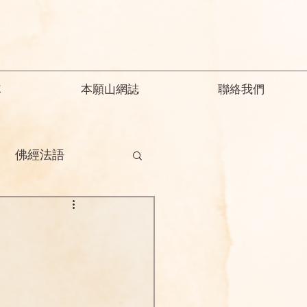
隊
本願山網誌
聯絡我們
佛經法語
德
釋迦教念彌陀
願精解