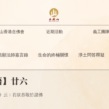
山香港念佛會
近期活動
義工團
信願法師嘉言錄
生命的終極關懷
淨土問答釋疑
開示
修行人首先要具足正知正見
彌陀名號之功
語】廿六
菩薩開示
其他
念佛感應
阿彌陀佛四十八
》云：若欲恭敬於諸佛