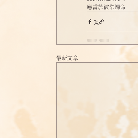
淨土偈頌法語
四十八願
應當於彼常歸命
最新文章