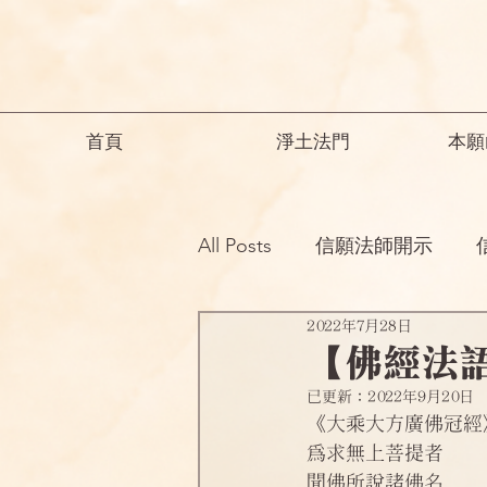
首頁
淨土法門
本願
All Posts
信願法師開示
2022年7月28日
祖師開示
諸師勸勉助念
【佛經法
已更新：
2022年9月20日
念佛之勝妙
一般故事
《大乘大方廣佛冠經
為求無上菩提者
聞佛所說諸佛名