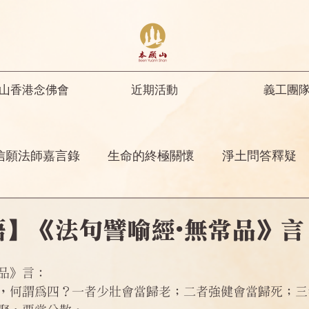
山香港念佛會
近期活動
義工團
信願法師嘉言錄
生命的終極關懷
淨土問答釋疑
開示
修行人首先要具足正知正見
彌陀名號之功
語】《法句譬喻經•無常品》言
菩薩開示
其他
念佛感應
阿彌陀佛四十八
品》言：
，何謂為四？一者少壯會當歸老；二者強健會當歸死；三