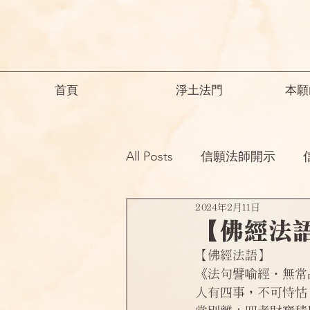
首頁
淨土法門
本願
All Posts
信願法師開示
2024年2月11日
祖師開示
諸師勸勉助念
【佛經法
【佛經法語】
念佛之勝妙
一般故事
《法句譬喻經•無常
人有四事，不可恃怙