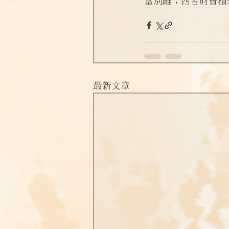
當別離；四者財寶積
淨土偈頌法語
四十八願
最新文章