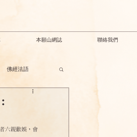
隊
本願山網誌
聯絡我們
佛經法語
德
釋迦教念彌陀
：
願精解
者六親歡娛，會