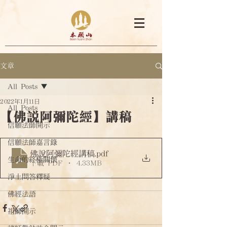
文章
All Posts
2022年1月11日
All Posts
【佛說阿彌陀經】講稿
信願法師開示
信願法師嘉言錄
佛說阿彌陀經講稿
.pdf
生命的終極關懷
下載 PDF • 4.33MB
淨土問答釋疑
佛經法語
祖師開示