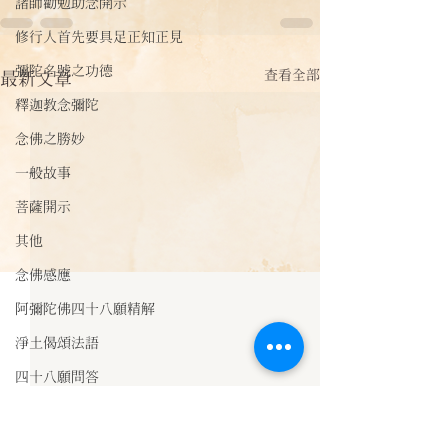
諸師勸勉助念開示
修行人首先要具足正知正見
彌陀名號之功德
查看全部
最新文章
釋迦教念彌陀
念佛之勝妙
一般故事
菩薩開示
其他
念佛感應
阿彌陀佛四十八願精解
淨土偈頌法語
四十八願問答
法訊活動
《觀世音菩薩往
緣經》
每天一句正能量