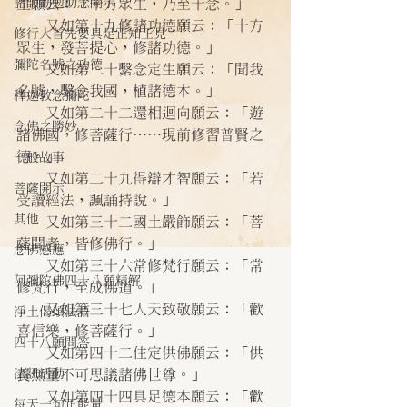
諸師勸勉助念開示
生願云：「十方眾生，乃至十念。」
    又如第十九修諸功德願云：「十方
修行人首先要具足正知正見
眾生，發菩提心，修諸功德。」
彌陀名號之功德
    又如第二十繫念定生願云：「聞我
名號，繫念我國，植諸德本。」
釋迦教念彌陀
    又如第二十二還相迴向願云：「遊
念佛之勝妙
諸佛國，修菩薩行……現前修習普賢之
德。」 
一般故事
    又如第二十九得辯才智願云：「若
菩薩開示
受讀經法，諷誦持說。」
其他
    又如第三十二國土嚴飾願云：「菩
薩聞者，皆修佛行。」
念佛感應
    又如第三十六常修梵行願云：「常
阿彌陀佛四十八願精解
修梵行，至成佛道。」
    又如第三十七人天致敬願云：「歡
淨土偈頌法語
喜信樂，修菩薩行。」
四十八願問答
    又如第四十二住定供佛願云：「供
法訊活動
養無量不可思議諸佛世尊。」
    又如第四十四具足德本願云：「歡
每天一句正能量