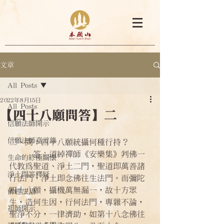
文章
All Posts
2022年8月15日
All Posts
【四十八願問答】二
信願法師開示
信願法師嘉言錄
二、問：四十八願統攝何種行持？ 
      答：道綽禪師《安樂集》判佛一
生命的終極關懷
代教為聖道、淨土二門，聖道即萬善諸
淨土問答釋疑
行法門，淨土即念佛往生法門。而彌陀
四十八願，攝機萬無漏一，故十方眾
佛經法語
生，造何生因，行何法門，專雜不論，
祖師開示
聖淨不分，一律濟助，如第十八念佛往