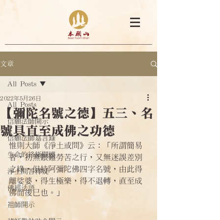
文章
All Posts
2022年5月26日
All Posts
【彌陀名號之德】五三、名
信願法師開示
號具直至成佛之功德
信願法師嘉言錄
惟則大師《淨土或問》云：「所謂簡易
生命的終極關懷
者，初無艱難勞苦之行，又無迷誤差別
之緣，但持阿彌陀佛四字名號，由此得
淨土問答釋疑
離娑婆，得生極樂，得不退轉，直至成
佛經法語
佛而後已也。」
祖師開示