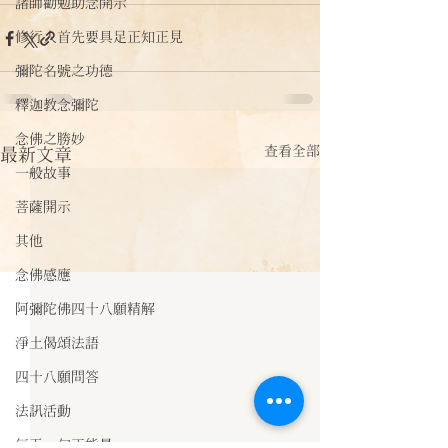
諸師勸勉助念開示
修行人首先要具足正知正見
彌陀名號之功德
釋迦教念彌陀
念佛之勝妙
查看全部
最新文章
一般故事
菩薩開示
其他
念佛感應
阿彌陀佛四十八願精解
淨土偈頌法語
四十八願問答
法訊活動
每天一句正能量