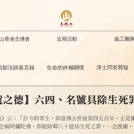
山香港念佛會
近期活動
義工團
信願法師嘉言錄
生命的終極關懷
淨土問答釋疑
開示
修行人首先要具足正知正見
彌陀名號之功
號之德】六四、名號具除生死
菩薩開示
其他
念佛感應
阿彌陀佛四十八
念稱阿彌陀佛，即能除却八十億劫生死之罪，一念既爾，