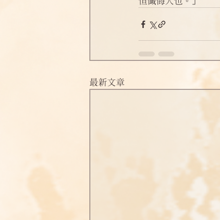
恒懺悔人也。」
淨土偈頌法語
四十八願
最新文章