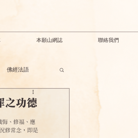
隊
本願山網誌
聯絡我們
佛經法語
德
釋迦教念彌陀
罪之功德
願精解
況修常念，即是