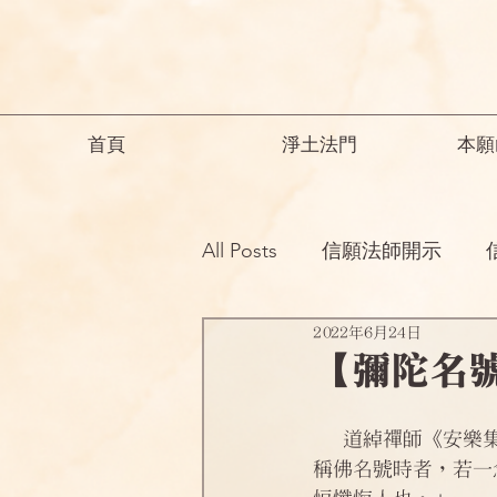
首頁
淨土法門
本願
All Posts
信願法師開示
2022年6月24日
祖師開示
諸師勸勉助念
【彌陀名
念佛之勝妙
一般故事
   道綽禪師《安樂集》云：「計今時眾生，即當佛去世後第四五百年，正是懺悔、修福、應
稱佛名號時者，若一