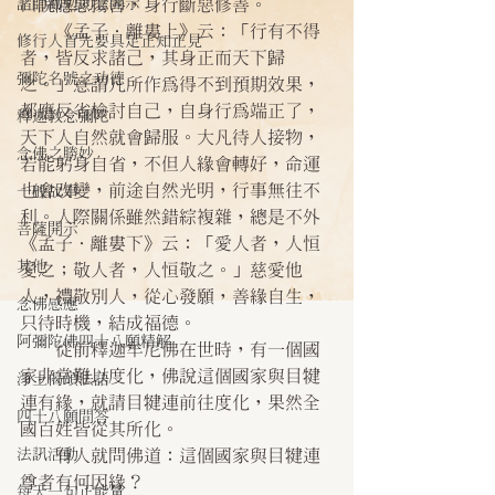
諸師勸勉助念開示
口說隱惡揚善，身行斷惡修善。
    《孟子．離婁上》云：「行有不得
修行人首先要具足正知正見
者，皆反求諸己，其身正而天下歸
彌陀名號之功德
之。」意謂凡所作為得不到預期效果，
都應反省檢討自己，自身行為端正了，
釋迦教念彌陀
天下人自然就會歸服。大凡待人接物，
念佛之勝妙
若能躬身自省，不但人緣會轉好，命運
也會改變，前途自然光明，行事無往不
一般故事
利。人際關係雖然錯綜複雜，總是不外
菩薩開示
《孟子．離婁下》云：「愛人者，人恒
其他
愛之；敬人者，人恒敬之。」慈愛他
人，禮敬別人，從心發願，善緣自生，
念佛感應
只待時機，結成福德。
阿彌陀佛四十八願精解
    從前釋迦牟尼佛在世時，有一個國
家非常難以度化，佛說這個國家與目犍
淨土偈頌法語
連有緣，就請目犍連前往度化，果然全
四十八願問答
國百姓皆從其所化。
法訊活動
    有人就問佛道：這個國家與目犍連
尊者有何因緣？
每天一句正能量