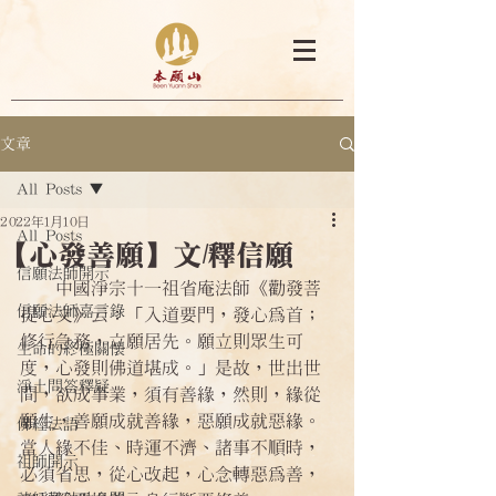
文章
All Posts
2022年1月10日
All Posts
【心發善願】文/釋信願
信願法師開示
    中國淨宗十一祖省庵法師《勸發菩
信願法師嘉言錄
提心文》云：「入道要門，發心為首；
修行急務，立願居先。願立則眾生可
生命的終極關懷
度，心發則佛道堪成。」是故，世出世
淨土問答釋疑
間，欲成事業，須有善緣，然則，緣從
願生，善願成就善緣，惡願成就惡緣。
佛經法語
當人緣不佳、時運不濟、諸事不順時，
祖師開示
必須省思，從心改起，心念轉惡為善，