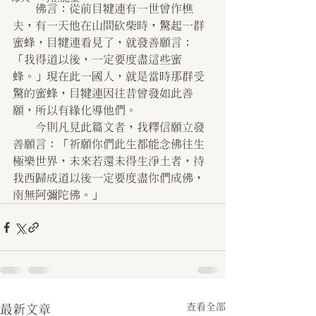
    佛言：從前目犍連有一世曾作樵
夫，有一天他在山間砍柴時，驚起一群
蜜蜂，目犍連看見了，就發善願言：
「我得道以後，一定要度盡這些蜜
蜂。」現在此一國人，就是當時那群受
驚的蜜蜂，目犍連因往昔曾發如此善
願，所以有緣化導他們。
    今則凡見此篇文者，我釋信願立發
善願言：「祈願你們此生都能念佛往生
極樂世界，未來若還未得生淨土者，待
我西歸成道以後一定要度盡你們成佛，
南無阿彌陀佛。」
查看全部
最新文章