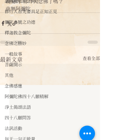
諸師勸勉助念開示
親愛的 你今天念佛了嗎？
南無阿彌陀
修行人首先要具足正知正見
彌陀名號之功德
釋迦教念彌陀
念佛之勝妙
一般故事
查看全部
最新文章
菩薩開示
其他
念佛感應
阿彌陀佛四十八願精解
淨土偈頌法語
四十八願問答
法訊活動
每天一句正能量