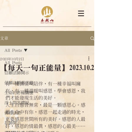
文章
All Posts
2023年10月2日
All Posts
【每天一句正能量】2023.10.2
信願法師開示
信願法師嘉言錄
有一種真情叫陪伴，有一種幸福叫擁
有，有一種溫暖叫感恩。學會感恩，我
生命的終極關懷
們才能發現生活的美好。
淨土問答釋疑
人生百態皆無常，最是一顆感恩心。感
恩生命中有你，感恩一起走過的時光，
佛經法語
更要感恩世間所有的美好。感恩的人最
祖師開示
好，感恩的情最真，感恩的心最美……