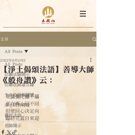
文章
All Posts
2022年9月20日
All Posts
【淨土偈頌法語】善導大師
信願法師開示
《般舟讚》云：
信願法師嘉言錄
生命的終極關懷
莫論彌陀攝不攝
意在專心回不回
淨土問答釋疑
但使回心決定向
佛經法語
臨終花蓋自來迎
祖師開示