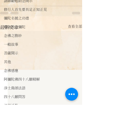
諸師勸勉助念開示
修行人首先要具足正知正見
彌陀名號之功德
查看全部
最新文章
釋迦教念彌陀
念佛之勝妙
一般故事
菩薩開示
其他
念佛感應
阿彌陀佛四十八願精解
淨土偈頌法語
四十八願問答
法訊活動
每天一句正能量