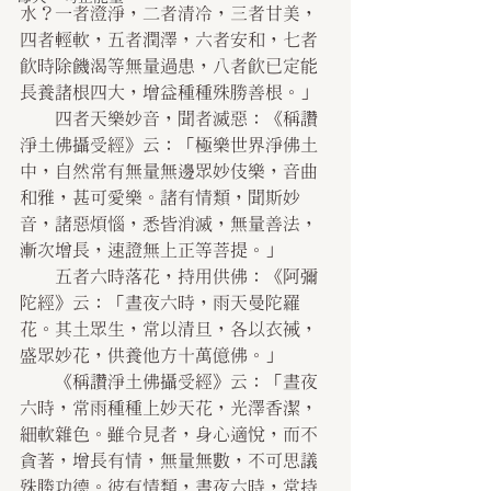
水？一者澄淨，二者清冷，三者甘美，
四者輕軟，五者潤澤，六者安和，七者
飲時除饑渴等無量過患，八者飲已定能
長養諸根四大，增益種種殊勝善根。」
    四者天樂妙音，聞者滅惡：《稱讚
淨土佛攝受經》云：「極樂世界淨佛土
中，自然常有無量無邊眾妙伎樂，音曲
和雅，甚可愛樂。諸有情類，聞斯妙
音，諸惡煩惱，悉皆消滅，無量善法，
漸次增長，速證無上正等菩提。」
    五者六時落花，持用供佛：《阿彌
陀經》云：「晝夜六時，雨天曼陀羅
花。其土眾生，常以清旦，各以衣祴，
盛眾妙花，供養他方十萬億佛。」
    《稱讚淨土佛攝受經》云：「晝夜
六時，常雨種種上妙天花，光澤香潔，
細軟雜色。雖令見者，身心適悅，而不
貪著，增長有情，無量無數，不可思議
殊勝功德。彼有情類，晝夜六時，常持