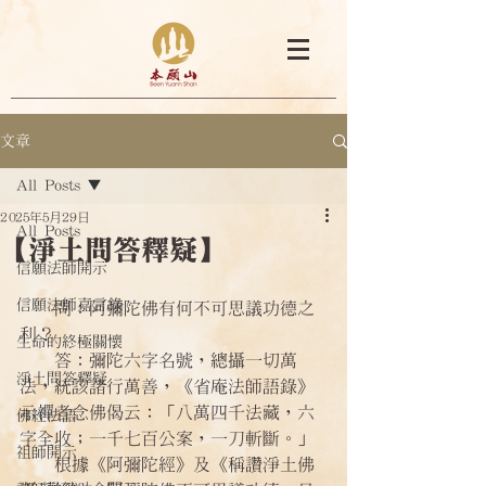
文章
All Posts
2025年5月29日
All Posts
【淨土問答釋疑】
信願法師開示
信願法師嘉言錄
    問：阿彌陀佛有何不可思議功德之
利？
生命的終極關懷
    答：彌陀六字名號，總攝一切萬
淨土問答釋疑
法，統該諸行萬善，《省庵法師語錄》
示禪者念佛偈云：「八萬四千法藏，六
佛經法語
字全收；一千七百公案，一刀斬斷。」
祖師開示
    根據《阿彌陀經》及《稱讚淨土佛