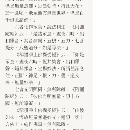
供養無量壽佛；每晨朝時，持此天花，
於一食頃，飛至他方無量世界，供養百
千俱胝諸佛。」
    六者化作眾鳥，說法利生：《阿彌
陀經》云：「是諸眾鳥，晝夜六時，出
和雅音，其音演暢，五根、五力、七菩
提分、八聖道分，如是等法。」
    《稱讚淨土佛攝受經》云：「如是
眾鳥，晝夜六時，恆共集會，出和雅
聲，隨其類音，宣揚妙法，所謂甚深念
住、正斷、神足、根、力、覺、道支
等，無量妙法。」
    七者光明照攝，無所障礙：《阿彌
陀經》云：「彼佛光明無量，照十方
國，無所障礙。」
    《稱讚淨土佛攝受經》云：「由彼
如來，恆放無量無邊妙光，遍照一切十
方佛土，施作佛事，無有障礙。」