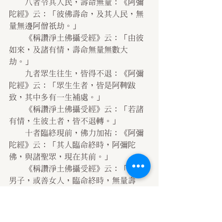
    八者令其人民，壽命無量：《阿彌
陀經》云：「彼佛壽命，及其人民，無
量無邊阿僧祇劫。」
    《稱讚淨土佛攝受經》云：「由彼
如來，及諸有情，壽命無量無數大
劫。」
    九者眾生往生，皆得不退：《阿彌
陀經》云：「眾生生者，皆是阿鞞跋
致，其中多有一生補處。」
    《稱讚淨土佛攝受經》云：「若諸
有情，生彼土者，皆不退轉。」
    十者臨終現前，佛力加祐：《阿彌
陀經》云：「其人臨命終時，阿彌陀
佛，與諸聖眾，現在其前。」
    《稱讚淨土佛攝受經》云：「是善
男子，或善女人，臨命終時，無量壽
佛，與其無量聲聞弟子、菩薩眾俱，前
後圍繞，來住其前，慈悲加祐，令心不
亂。」