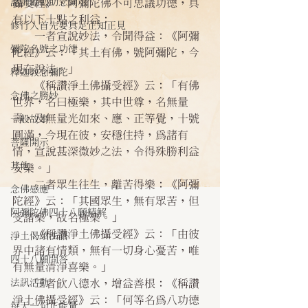
諸師勸勉助念開示
攝受經》，阿彌陀佛不可思議功德，具
有以下十點之利益：
修行人首先要具足正知正見
    一者宣說妙法，令聞得益：《阿彌
彌陀名號之功德
陀經》云：「其土有佛，號阿彌陀，今
現在說法。」
釋迦教念彌陀
    《稱讚淨土佛攝受經》云：「有佛
念佛之勝妙
世界，名曰極樂，其中世尊，名無量
壽，及無量光如來、應、正等覺，十號
一般故事
圓滿，今現在彼，安穩住持，為諸有
菩薩開示
情，宣說甚深微妙之法，令得殊勝利益
其他
安樂。」
    二者眾生往生，離苦得樂：《阿彌
念佛感應
陀經》云：「其國眾生，無有眾苦，但
阿彌陀佛四十八願精解
受諸樂，故名極樂。」
    《稱讚淨土佛攝受經》云：「由彼
淨土偈頌法語
界中諸有情類，無有一切身心憂苦，唯
四十八願問答
有無量清淨喜樂。」
法訊活動
    三者飲八德水，增益善根：《稱讚
淨土佛攝受經》云：「何等名為八功德
每天一句正能量