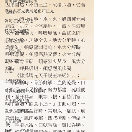
諸師勸勉助念開示
因果自然，不墮三途，沉淪六道，受苦
修行人首先要具足正知正見
受難。
    人體乃由地、水、火、風四種元素
彌陀名號之功德
組成，肌肉、骨骼屬地，血液、津液屬
釋迦教念彌陀
水，體溫屬火，呼吸屬風。命終之際，
四大分散，功能全失。地大分解時，心
念佛之勝妙
識錯亂，頓感窒悶逼迫；水大分解時，
一般故事
呼吸急促，頓感寒熱交替；火大分解
菩薩開示
時，筋骨僵硬，頓感烈火焚身；風大分
解時，呼長吸短，頓感烈風吹颳。
其他
    《佛為勝光天子說王法經》云：
念佛感應
「命欲斷時，骨節離解；血肉乾燥，口
不能言；手足撩亂，勢力都盡；涎唾便
阿彌陀佛四十八願精解
利，遍汙其身；眼等六根，悉皆閉塞；
淨土偈頌法語
喉中氣逆，飲食不通。」由此可知，一
般凡人，臨命終時，常現以下症狀：筋
四十八願問答
骨僵硬、肌肉萎縮、四肢撩亂、體溫降
法訊活動
低、手腳冰冷、口乾舌燥、難以吞嚥、
每天一句正能量