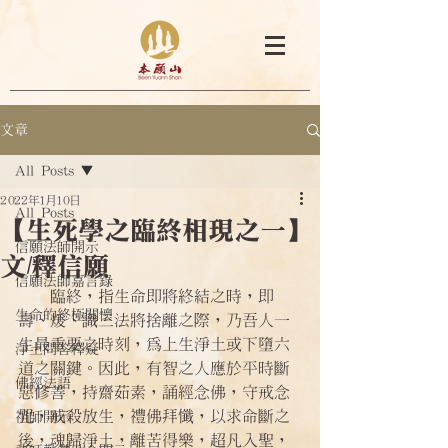
文章
All Posts
2022年1月10日
All Posts
【生死學之臨終相現之一】
信願法師開示
文/釋信願
信願法師嘉言錄
    臨終，指生命即將終結之時，即
生命的終極關懷
壽、煖、識三法將捨離之際，乃吾人一
生最重要之時刻，為上生淨土或下墮六
淨土問答釋疑
道之關鍵。因此，有智之人應於平時斷
佛經法語
惡修善，持齋茹素，誦經念佛，守戒念
咒，戒殺放生，禮佛拜懺，以求命斷之
祖師開示
後，魂歸淨土，離苦得樂，超凡入聖，