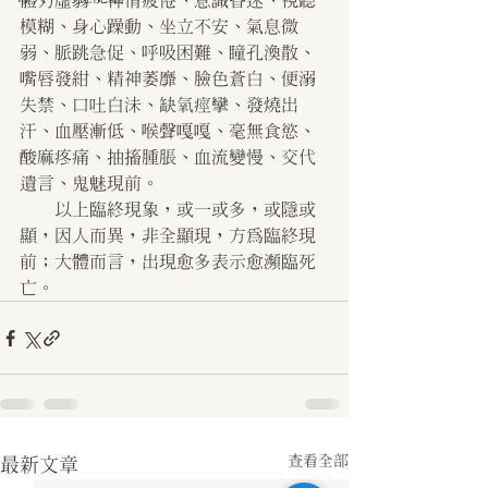
體力虛弱、神情疲倦、意識昏迷、視聽
模糊、身心躁動、坐立不安、氣息微
弱、脈跳急促、呼吸困難、瞳孔渙散、
嘴唇發紺、精神萎靡、臉色蒼白、便溺
失禁、口吐白沬、缺氧痙攣、發燒出
汗、血壓漸低、喉聲嘎嘎、毫無食慾、
酸麻疼痛、抽搐腫脹、血流變慢、交代
遺言、鬼魅現前。
    以上臨終現象，或一或多，或隱或
顯，因人而異，非全顯現，方為臨終現
前；大體而言，出現愈多表示愈瀕臨死
亡。
查看全部
最新文章