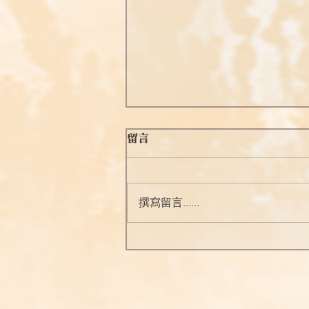
【祖師開示】2025.4.20
留言
《印光大師文鈔續編》淨土輯要
序言： 藥無貴賤，癒病者良；法
無淺深，合機者妙。時當末法，
撰寫留言......
人根陋劣，匪仗如來宏誓願力，
其誰能斷煩惑以出生死，見本性
而證無生乎？譬如病入膏肓，雖
和緩亦無從措手，然肯服此阿伽
陀萬病總治之藥，則所謂斷煩惑
以出生死，見本性而證無生者，
固人人皆可親...