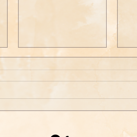
【祖師開示】《印光大師文鈔
【祖
三編》一切念佛人往生及不往
大師
生之證據：
【祖師開示】 《印光大師文鈔三
【祖
編》一切念佛人往生及不往生之
師語
證據： 如來一代時教所說一切法
為要
門，皆令眾生修戒定慧，斷貪瞋
然則
癡，了幻妄之生死，證真常之心
念佛
性者，然眾生根有利鈍，惑有厚
假方
薄。根利惑薄者，或可即生了生
明心
死，或二三四五生了生死。根鈍
無如
惑厚者，十百千萬生或十百千萬
念相