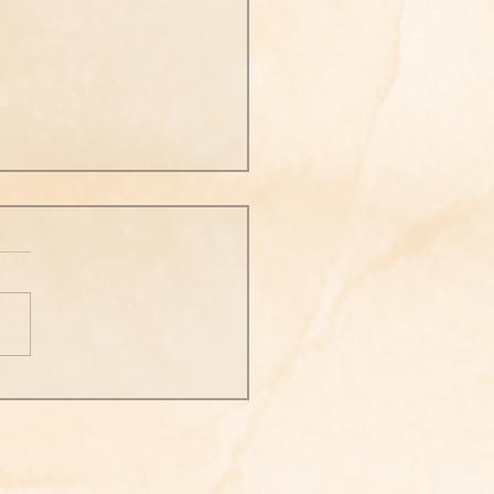
師開示】徹悟大師《徹悟
語錄》言：
師開示】 徹悟大師《徹悟大
錄》言： 一切法門，以明心
；一切行門，以淨心為要，
明心之要，無如念佛，憶佛
，現前當來，必定見佛，不
便，自得心開，如此念佛非
之要乎？復次淨心之要，亦
念佛，一念相應一念佛，念
應念念佛；清珠下於濁水，