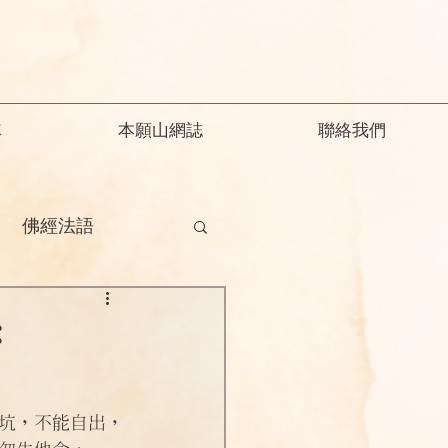
隊
本願山網誌
聯絡我們
佛經法語
德
釋迦教念彌陀
：
願精解