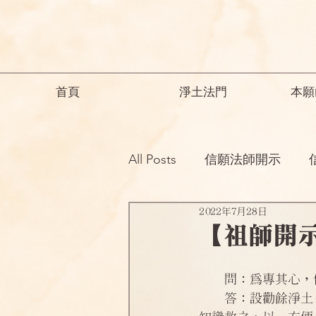
首頁
淨土法門
本願
All Posts
信願法師開示
2022年7月28日
祖師開示
諸師勸勉助念
【祖師開
念佛之勝妙
一般故事
    問：為專
    答：設勸餘淨土，亦不避此難，佛意難測，唯可仰信。譬若癡人，墮於火坑，不能自出，