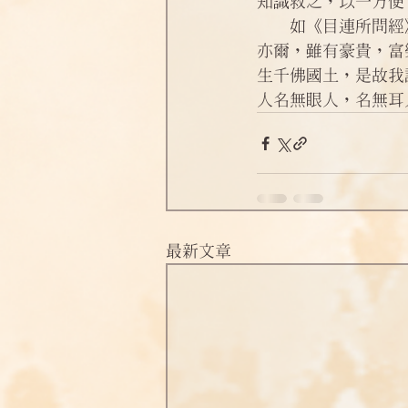
知識救之，以一方便
淨土偈頌法語
四十八願
    如《目連所問經》云：「譬如萬川長流有浮草木，前不顧後，後不顧前，都會大海。世間
亦爾，雖有豪貴，富
生千佛國土，是故我
人名無眼人，名無耳
最新文章