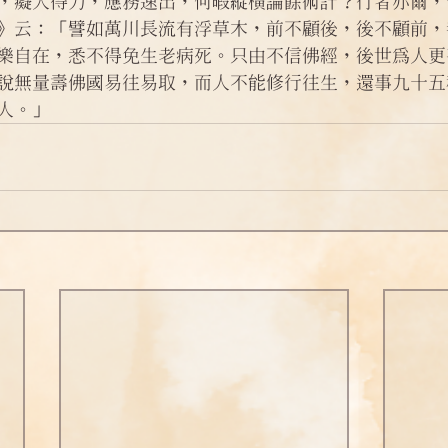
，癡人得力，應務速出，何暇縱橫論餘術計？行者亦爾，
問答
法訊活動
每天一句正能量
樂自在，悉不得免生老病死。只由不信佛經，後世為人更
說無量壽佛國易往易取，而人不能修行往生，還事九十五
人。」