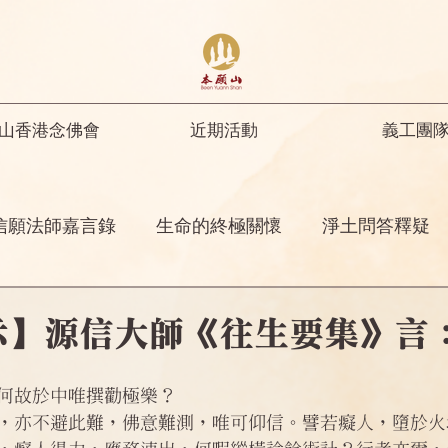
山香港念佛會
近期活動
義工團
信願法師嘉言錄
生命的終極關懷
淨土問答釋疑
開示
修行人首先要具足正知正見
彌陀名號之功
示】源信大師《往生要集》言
菩薩開示
其他
念佛感應
阿彌陀佛四十八
其心，何故於中唯撰勸極樂？