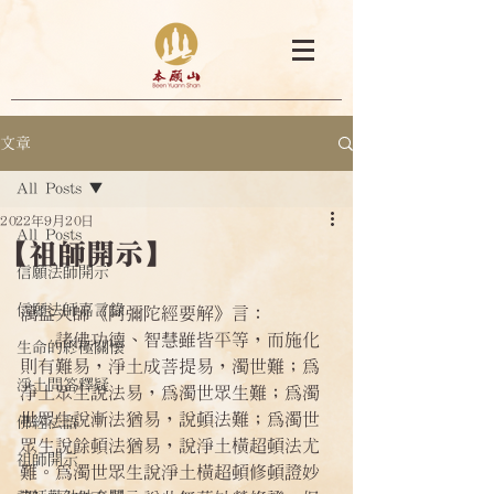
文章
All Posts
2022年9月20日
All Posts
【祖師開示】
信願法師開示
信願法師嘉言錄
蕅益大師《阿彌陀經要解》言：
    諸佛功德、智慧雖皆平等，而施化
生命的終極關懷
則有難易，淨土成菩提易，濁世難；為
淨土問答釋疑
淨土眾生說法易，為濁世眾生難；為濁
世眾生說漸法猶易，說頓法難；為濁世
佛經法語
眾生說餘頓法猶易，說淨土橫超頓法尤
祖師開示
難。為濁世眾生說淨土橫超頓修頓證妙