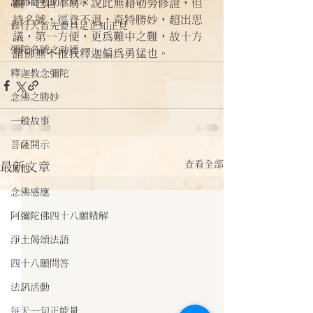
諸師勸勉助念開示
觀，已自不易，說此無藉劬勞修證，但
持名號，徑登不退，奇特勝妙，超出思
修行人首先要具足正知正見
議，第一方便，更為難中之難，故十方
彌陀名號之功德
諸佛無不推我釋迦偏為勇猛也。
釋迦教念彌陀
念佛之勝妙
一般故事
菩薩開示
查看全部
最新文章
其他
念佛感應
阿彌陀佛四十八願精解
淨土偈頌法語
四十八願問答
法訊活動
每天一句正能量