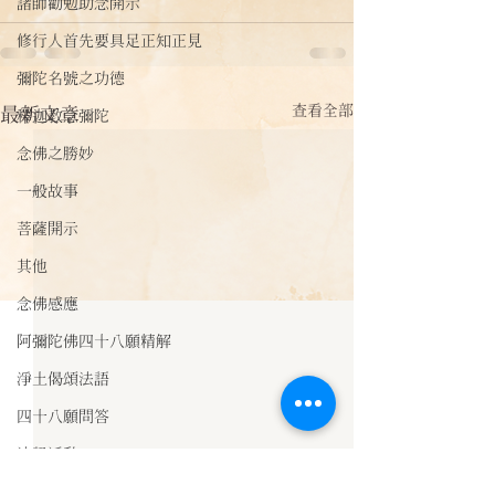
諸師勸勉助念開示
修行人首先要具足正知正見
彌陀名號之功德
查看全部
最新文章
釋迦教念彌陀
念佛之勝妙
一般故事
菩薩開示
其他
念佛感應
阿彌陀佛四十八願精解
淨土偈頌法語
四十八願問答
法訊活動
【菩薩開示】覺明妙行菩
【菩薩開示】馬
每天一句正能量