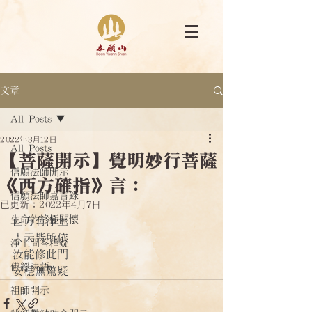
文章
All Posts
2022年3月12日
All Posts
【菩薩開示】覺明妙行菩薩
信願法師開示
《西方確指》言：
信願法師嘉言錄
已更新：
2022年4月7日
生命的終極關懷
西方有淨土
人天皆所依
淨土問答釋疑
汝能修此門
佛經法語
安穩無驚疑
祖師開示