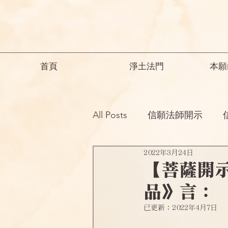
首頁
淨土法門
本願
All Posts
信願法師開示
2022年3月24日
祖師開示
諸師勸勉助念
【菩薩開
品》言：
念佛之勝妙
一般故事
已更新：
2022年4月7日