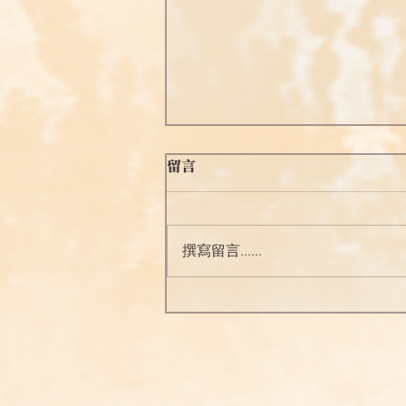
【菩薩開示】覺明妙行菩薩
留言
《西方確指》言：
淨土一門，能廣攝群品，汝問修
持，當念阿彌陀佛，發願往生，
撰寫留言......
便得一了百了，汝無再惑。