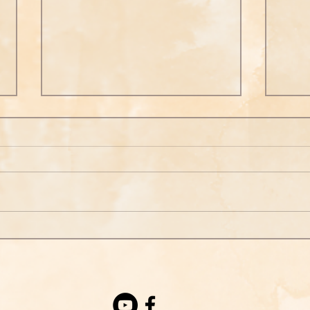
【菩薩開示】覺明妙行菩薩
【菩
《西方確指》言：
起信
阿彌陀一句，萬法之總持，聲與
當知
心相依，念茲復在茲，感應不思
謂以
議，蓮開七寶池。
方佛
如修