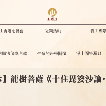
山香港念佛會
近期活動
義工團
信願法師嘉言錄
生命的終極關懷
淨土問答釋疑
開示
修行人首先要具足正知正見
彌陀名號之功
示】龍樹菩薩《十住毘婆沙論
菩薩開示
其他
念佛感應
阿彌陀佛四十八