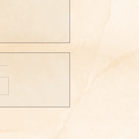
薩開示】馬鳴菩薩《大乘
論》言：
，如來有勝方便攝護信心，
專意念佛因緣，隨願得生他
土，常見於佛，永離惡道，
多羅說。