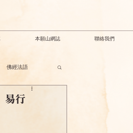
隊
本願山網誌
聯絡我們
佛經法語
德
釋迦教念彌陀
·易行
願精解