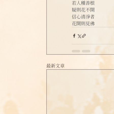
若人種善根
淨土偈頌法語
四十八願
疑則花不開
信心清淨者
花開則見佛
最新文章