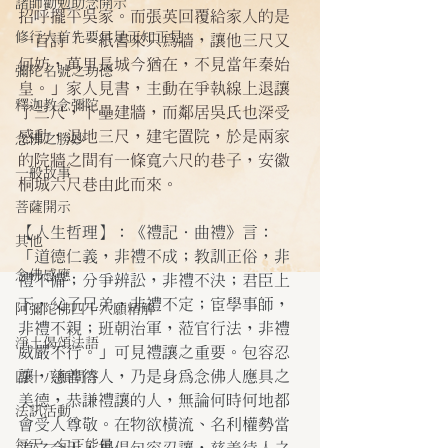
諸師勸勉助念開示
招呼擺平吳家。而張英回覆給家人的是
修行人首先要具足正知正見
一首詩「一紙書來只為牆，讓他三尺又
何妨，萬里長城今猶在，不見當年秦始
彌陀名號之功德
皇。」家人見書，主動在爭執線上退讓
釋迦教念彌陀
了三尺，下壘建牆，而鄰居吳氏也深受
感動，退地三尺，建宅置院，於是兩家
念佛之勝妙
的院牆之間有一條寬六尺的巷子，安徽
一般故事
桐城六尺巷由此而來。
菩薩開示
【人生哲理】：《禮記．曲禮》言：
其他
「道德仁義，非禮不成；教訓正俗，非
念佛感應
禮不備；分爭辨訟，非禮不決；君臣上
下，父子兄弟，非禮不定；宦學事師，
阿彌陀佛四十八願精解
非禮不親；班朝治軍，蒞官行法，非禮
淨土偈頌法語
威嚴不行。」可見禮讓之重要。包容忍
讓，慈善待人，乃是身為念佛人應具之
四十八願問答
美德，恭謙禮讓的人，無論何時何地都
法訊活動
會受人尊敬。在物欲橫流、名利權勢當
每天一句正能量