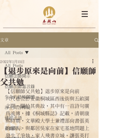
文章
All Posts
2022年1月15日
All Posts
【退步原來是向前】信願師
信願法師開示
父共勉
信願法師嘉言錄
【信願師父共勉】退步原來是向前
生命的終極關懷
六尺巷位於安徽桐城區西後街與五畝園
之間，關於其典故，其中有一首詩句廣
淨土問答釋疑
為流傳，據《桐城縣誌》記載，清朝康
佛經法語
熙時期，文華殿大學士兼禮部尚書張英
的家人，與鄰居吳家在家宅基地問題上
祖師開示
發生了爭執，家人飛書京城，讓張英打