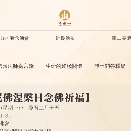
山香港念佛會
近期活動
義工團
信願法師嘉言錄
生命的終極關懷
淨土問答釋疑
開示
修行人首先要具足正知正見
彌陀名號之功
尼佛涅槃日念佛祈福】
6日(星期一)， 農曆二月十五
菩薩開示
其他
念佛感應
阿彌陀佛四十八
1:30
佛會