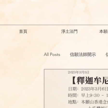
首頁
淨土法門
本願
All Posts
信願法師開示
2023年3月5日
祖師開示
諸師勸勉助念
【釋迦牟
日期: 2023年3月
念佛之勝妙
一般故事
時間: 早上9:30 - 1
地點: 本願山香港念