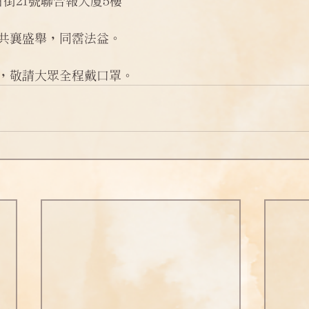
 土瓜灣旭日街21號聯合報大廈5樓
問答
法訊活動
每天一句正能量
共襄盛舉，同霑法益。
，敬請大眾全程戴口罩。