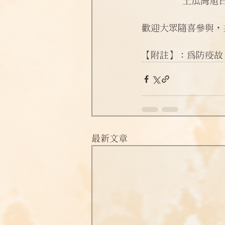
        
淨土偈頌法語
四十八願
歡迎大眾隨喜參與，
【附註】：為防疫故
最新文章