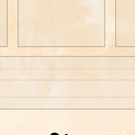
勵志格
本願山籌款建道場暨佛曲饗宴
2025