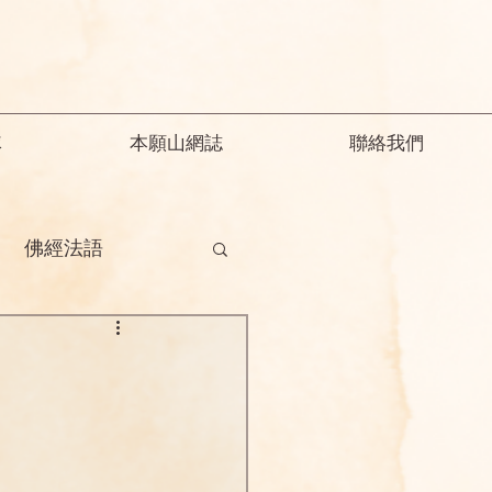
隊
本願山網誌
聯絡我們
佛經法語
德
釋迦教念彌陀
願精解