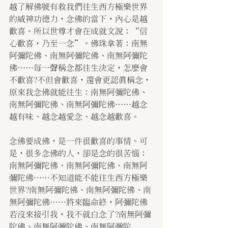
越了解佛號有救我們往生西方極樂世界
的威神功德力，念佛的當下，內心是越
歡喜。所以世尊才會在成就文說：“信
心歡喜，乃至一念”。佛珠拿著：南無
阿彌陀佛、南無阿彌陀佛、南無阿彌陀
佛……每一聲稱念都往生決定，怎麼會
不歡喜?不但會歡喜，還會更認真稱念，
原來我念佛就能往生：南無阿彌陀佛、
南無阿彌陀佛、南無阿彌陀佛……越念
越有味、越念越愛念、越念越歡喜。
念佛要成佛，是一件很歡喜的事情。可
是，很多念佛的人，卻是念的很苦惱：
南無阿彌陀佛、南無阿彌陀佛、南無阿
彌陀佛……不知道能不能往生西方極樂
世界?南無阿彌陀佛、南無阿彌陀佛、南
無阿彌陀佛……將來臨命終，阿彌陀佛
若沒來接引我，我不就白念了?南無阿彌
陀佛、南無阿彌陀佛、南無阿彌陀