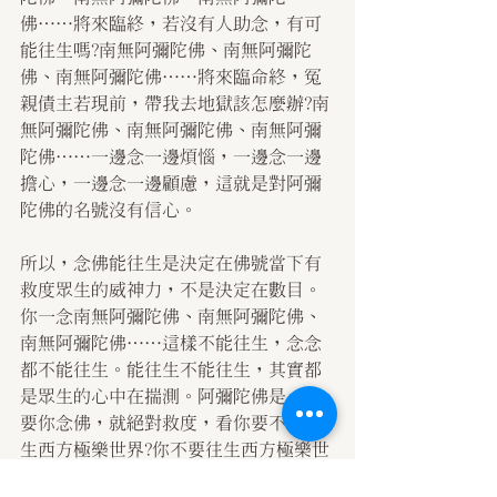
佛……將來臨終，若沒有人助念，有可
能往生嗎?南無阿彌陀佛、南無阿彌陀
佛、南無阿彌陀佛……將來臨命終，冤
親債主若現前，帶我去地獄該怎麼辦?南
無阿彌陀佛、南無阿彌陀佛、南無阿彌
陀佛……一邊念一邊煩惱，一邊念一邊
擔心，一邊念一邊顧慮，這就是對阿彌
陀佛的名號沒有信心。
所以，念佛能往生是決定在佛號當下有
救度眾生的威神力，不是決定在數目。
你一念南無阿彌陀佛、南無阿彌陀佛、
南無阿彌陀佛……這樣不能往生，念念
都不能往生。能往生不能往生，其實都
是眾生的心中在揣測。阿彌陀佛是，只
要你念佛，就絕對救度，看你要不要往
生西方極樂世界?你不要往生西方極樂世
界，你怎麼會念佛?“師父!我是為了來生