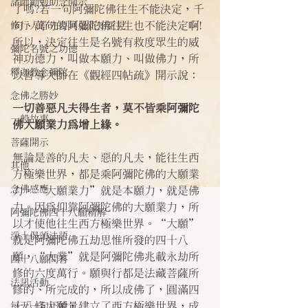
諸師勸勉助念開示
了嗎?若一句阿彌陀佛往生不能決定，千
句、萬句的阿彌陀佛往生也不能決定啊!
修行人首先要具足正知正見
所以，決定往生是名號有救度眾生的威
彌陀名號之功德
神功德力，叫做本願力、叫做佛力，所
釋迦教念彌陀
以善導大師在《觀經四帖疏》開示說：
念佛之勝妙
一切善惡凡夫得生者，莫不皆乘阿彌陀
一般故事
佛大願業力為增上緣。
菩薩開示
無論是善的凡夫、惡的凡夫，能往生西
其他
方極樂世界，都是乘阿彌陀佛的大願業
念佛感應
力。“大願業力”就是本願力，就是佛
力。因為仰靠阿彌陀佛的大願業力，所
阿彌陀佛四十八願精解
以才使他往生西方極樂世界。“大願”
淨土偈頌法語
就是阿彌陀佛五劫思惟所發的四十八
願，“大業”就是阿彌陀佛兆載永劫所
四十八願問答
修的六度萬行。願與行都是法藏菩薩所
法訊活動
修的、所完成的，所以成佛了，圓滿四
十八條大願，建立了西方極樂世界，成
每天一句正能量