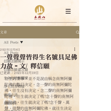
文章
All Posts
2021年12月9日
All Posts
一聲聲聲皆得生名號具足佛
信願法師開示
力故–文/ 釋信願
信願法師嘉言錄
已更新：
2021年12月19日
生命的終極關懷
往生的業事，並不是說由稱念南無阿彌
陀佛的數目決定。念一聲的南無阿彌陀
淨土問答釋疑
佛，往生沒有決定，念二聲的南無阿彌
佛經法語
陀佛，往生就決定了嗎?念十聲的南無阿
彌陀佛，往生就決定了嗎?念千聲、萬
祖師開示
聲、億聲的南無阿彌陀佛，就往生決定