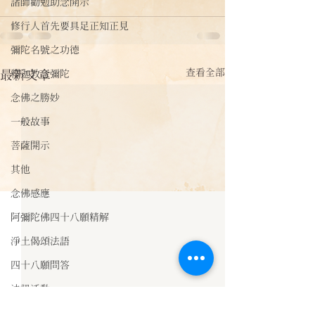
諸師勸勉助念開示
修行人首先要具足正知正見
彌陀名號之功德
查看全部
最新文章
釋迦教念彌陀
念佛之勝妙
一般故事
菩薩開示
其他
念佛感應
阿彌陀佛四十八願精解
淨土偈頌法語
四十八願問答
法訊活動
每天一句正能量