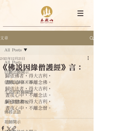
文章
All Posts
2021年12月21日
All Posts
《佛說因緣僧護經》言：
信願法師開示
歸依佛者，得大吉利，
晝夜心中，不離念佛。
信願法師嘉言錄
歸依法者，得大吉利，
生命的終極關懷
晝夜心中，不離念法。
歸依僧者，得大吉利，
淨土問答釋疑
晝夜心中，不離念僧。
佛經法語
祖師開示