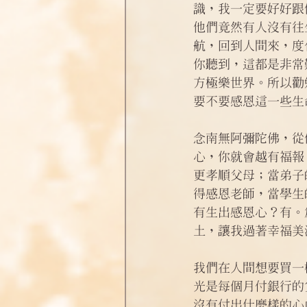
識，我一定要好好跟
他們竟然有人沒有往
航，回到人間來，度
你聽到，這都是非常
方極樂世界。所以勸
要不要感恩這一些生
念南無阿彌陀佛，從
心，你就會越有福報
更孝順父母；當弟子
得感恩老師，當學生
有生出感恩心？有。
土，讓我過著幸福美
我們在人間想要買一
光是每個月付銀行的
沒有付出什麼樣的心