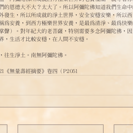
們的恩德大不大？太大了。所以阿彌陀佛知道我們生命中
外發生，所以所成就的淨土世界，安全安穩安樂，所以西
稱為安養，到西方極樂世界安養，是最為清淨、最為快樂
掌聲）。對年紀大的老菩薩，特別需要多念阿彌陀佛，因
界，生活才比較安穩，在人間不安穩。
，往生淨土。南無阿彌陀佛。
1《無量壽經摘要》卷四（P2051