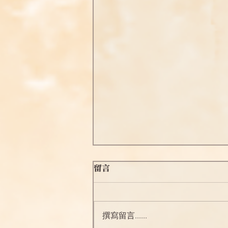
【淨土問答釋疑】2025.4.19
留言
問：釋尊在摩竭陀國王宮內，為
韋提希及與五百侍女演說《觀
經》，至第七華座觀，欲說除苦
撰寫留言......
惱法時，無量壽佛住立空中，觀