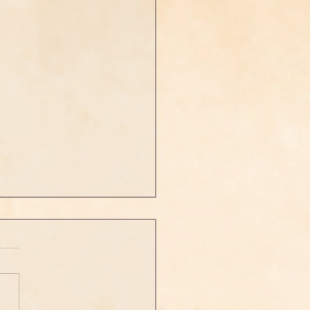
世音菩薩往生淨土本緣
今附東晉錄 釋信願 編訂
我聞：一時，佛在王舍城鷲
頂，與大比丘眾及諸大菩