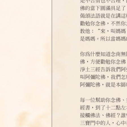
是不合情也不合理，
佛的當下圓滿具足了
偈頌法語就是在講這
勸勉你念佛，不然你
教他：“來，叫媽媽
是媽媽。所以當媽媽
你為什麼知道念南無
佛，方便勸勉你念佛
淨土三經告訴我們阿
叫阿彌陀佛，我們怎
阿彌陀佛，就是本師
每一位幫助你念佛、
經書，到了十二點左
接觸佛法、佛經？誰
三寶門中的人，心中