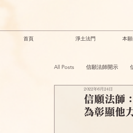
首頁
淨土法門
本願
All Posts
信願法師開示
2022年6月24日
祖師開示
諸師勸勉助念
信願法師
為彰顯他
念佛之勝妙
一般故事