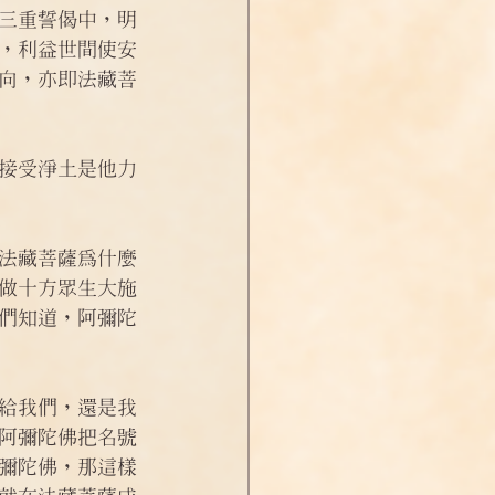
三重誓偈中，明
，利益世間使安
向，亦即法藏菩
接受淨土是他力
法藏菩薩為什麼
做十方眾生大施
們知道，阿彌陀
給我們，還是我
阿彌陀佛把名號
彌陀佛，那這樣