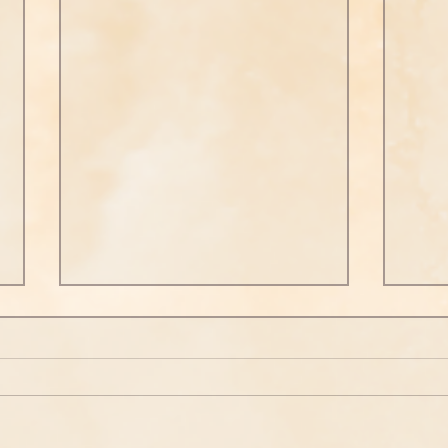
《觀
經》
失譯人 
念佛之勝妙-2
如是
峰山