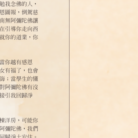
勉我念佛的人，
恩圖報，倒駕慈
南無阿彌陀佛讓
在引導你走向西
就你的道業，你
當你越有感恩
女有福了，也會
誨；當學生的懂
對阿彌陀佛有沒
接引我回歸淨
棟洋房，可能你
阿彌陀佛，我們
回歸淨土安住。