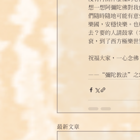
想一想阿彌陀佛對我
們隨時隨地可能有意
樂國，安穩快樂。也
去？要的人請鼓掌（
衰，到了西方極樂世
祝福大家，一心念佛
——“彌陀教法”之2
最新文章