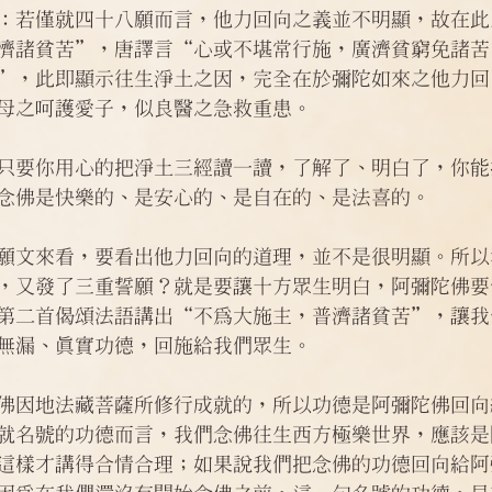
問答
法訊活動
每天一句正能量
：若僅就四十八願而言，他力回向之義並不明顯，故在此
濟諸貧苦”，唐譯言“心或不堪常行施，廣濟貧窮免諸苦
”，此即顯示往生淨土之因，完全在於彌陀如來之他力回
母之呵護愛子，似良醫之急救重患。
只要你用心的把淨土三經讀一讀，了解了、明白了，你能
念佛是快樂的、是安心的、是自在的、是法喜的。
願文來看，要看出他力回向的道理，並不是很明顯。所以
，又發了三重誓願？就是要讓十方眾生明白，阿彌陀佛要
第二首偈頌法語講出“不為大施主，普濟諸貧苦”，讓我
無漏、真實功德，回施給我們眾生。
佛因地法藏菩薩所修行成就的，所以功德是阿彌陀佛回向
就名號的功德而言，我們念佛往生西方極樂世界，應該是
這樣才講得合情合理；如果說我們把念佛的功德回向給阿