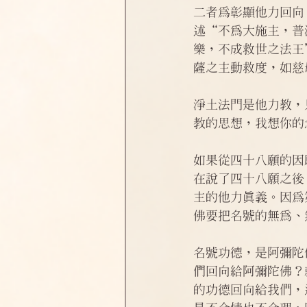
淨土偈頌法語
四十八願
二者為彰顯他力回向
述“不為大施主，普
樂，不成救世之法王
薩之主動救度，如慈
淨土法門是他力教，
教的思想，我想你的
如果從四十八願的因
在說了四十八願之後
主的他力真義。因為
佛要把名號的無為、
名號功德，是阿彌陀
們回向給阿彌陀佛？
的功德回向給我們，