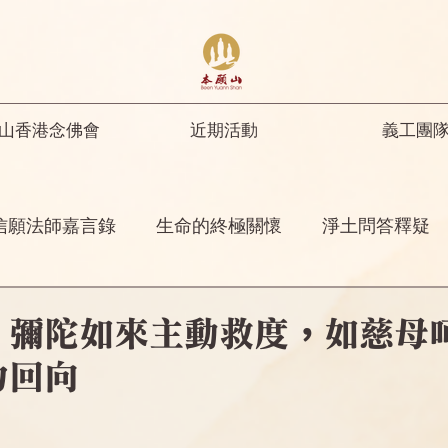
山香港念佛會
近期活動
義工團
信願法師嘉言錄
生命的終極關懷
淨土問答釋疑
開示
修行人首先要具足正知正見
彌陀名號之功
：彌陀如來主動救度，如慈母
力回向
菩薩開示
其他
念佛感應
阿彌陀佛四十八