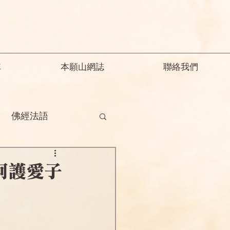
隊
本願山網誌
聯絡我們
佛經法語
德
釋迦教念彌陀
呵護愛子
願精解