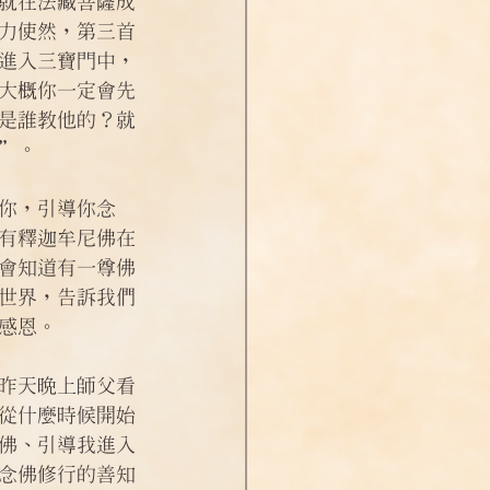
就在法藏菩薩成
力使然，第三首
進入三寶門中，
大概你一定會先
是誰教他的？就
”。
你，引導你念
有釋迦牟尼佛在
會知道有一尊佛
世界，告訴我們
感恩。
昨天晚上師父看
從什麼時候開始
佛、引導我進入
念佛修行的善知