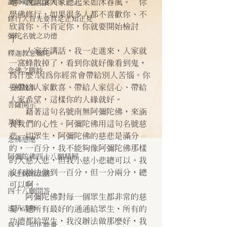
諸師勸勉助念開示
地，說話讓人家聽起來如沐春風。”你
學佛修行，如果很多人都不喜歡你、不
修行人首先要具足正知正見
欣賞你、不肯定你，你就要開始檢討
彌陀名號之功德
了。
　　人家在講話，我一走進來，人家就
釋迦教念彌陀
一窩蜂散掉了，看到你就好像看到鬼，
念佛之勝妙
為什麼?因為你經常會帶給別人苦惱。你
要帶給人家歡喜、帶給人家信心、帶給
一般故事
人家希望，這樣你的人緣就好。
菩薩開示
　　藉著這句名號南無阿彌陀佛，來涵
其他
養我們的心性。阿彌陀佛用這句名號慈
悲一切眾生，阿彌陀佛的慈悲是滿分
念佛感應
的，一百分，我不能夠像阿彌陀佛那樣
阿彌陀佛四十八願精解
的大慈大悲，但我小慈小悲總可以。我
沒有辦法做到一百分，但一分兩分，總
淨土偈頌法語
可以啊。
四十八願問答
　　阿彌陀佛對每一個眾生都非常的慈
法訊活動
愛，把所有最好的通通給眾生，所有的
功德都給眾生，我沒辦法做那麼好，我
每天一句正能量