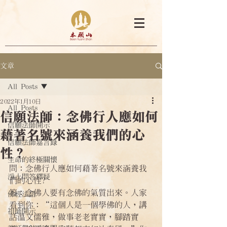
文章
All Posts
2022年1月10日
All Posts
信願法師：念佛行人應如何
信願法師開示
藉著名號來涵養我們的心
信願法師嘉言錄
性？
生命的終極關懷
問：念佛行人應如何藉著名號來涵養我
淨土問答釋疑
們的心性?
答：念佛人要有念佛的氣質出來。人家
佛經法語
看到你：“這個人是一個學佛的人，講
祖師開示
話溫文儒雅，做事老老實實，腳踏實