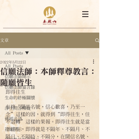
文章
All Posts
2022年5月22日
All Posts
信願法師：本師釋尊教言：
信願法師開示
隨願皆生
信願法師嘉言錄
即得往生
生命的終極關懷
有修“聞其名號，信心歡喜，乃至一
淨土問答釋疑
念”這樣的因，就得到“即得往生，住
佛經法語
不退轉”這樣的果報。即得往生就是當
下往生，即得就是不隔年、不隔月、不
祖師開示
隔日、不隔時、不隔分，在聞信名號、