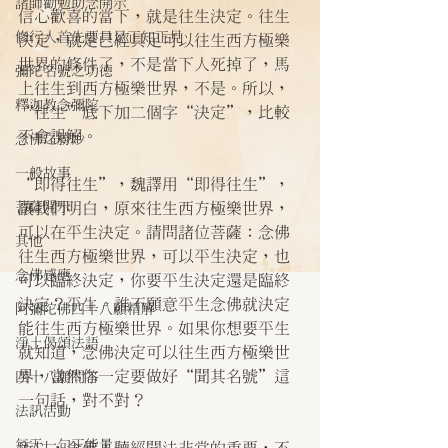
諸師勸勉助念開示
信心歡喜的當下，就是往生決定。往生
修行人首先要具足正知正見
決定，就是已經具足可以往生西方極樂
世界的條件了，不是當下人死掉了，馬
彌陀名號之功德
上往生到西方極樂世界，不是。所以，
釋迦教念彌陀
“往生”底下加二個字“決定”，比較
不會誤解。
念佛之勝妙
一般故事
“即得往生”，魏譯用“即得往生”，
菩薩開示
讓我們明白，原來往生西方極樂世界，
可以在平生決定。請問諸位菩薩：念佛
其他
往生西方極樂世界，可以平生決定，也
念佛感應
可以臨終決定，你要平生決定還是臨終
決定？平生。誰不願意平生念佛就決定
阿彌陀佛四十八願精解
能往生西方極樂世界。如果你想要平生
淨土偈頌法語
就知道，念佛決定可以往生西方極樂世
界，當然你一定要做好“聞其名號”這
四十八願問答
一句話，對不對？
法訊活動
每天一句正能量