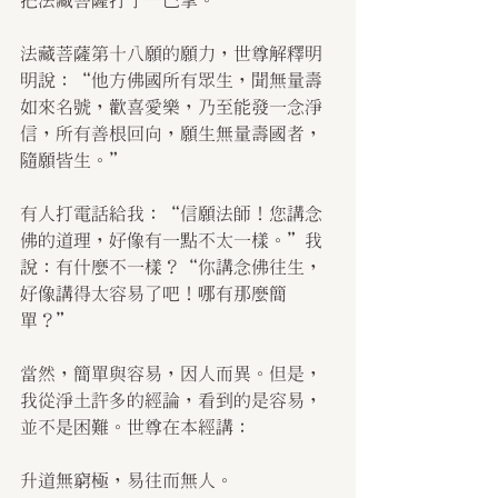
把法藏菩薩打了一巴掌。
法藏菩薩第十八願的願力，世尊解釋明
明說：“他方佛國所有眾生，聞無量壽
如來名號，歡喜愛樂，乃至能發一念淨
信，所有善根回向，願生無量壽國者，
隨願皆生。”
有人打電話給我：“信願法師！您講念
佛的道理，好像有一點不太一樣。”我
說：有什麼不一樣？“你講念佛往生，
好像講得太容易了吧！哪有那麼簡
單？”
當然，簡單與容易，因人而異。但是，
我從淨土許多的經論，看到的是容易，
並不是困難。世尊在本經講：
升道無窮極，易往而無人。