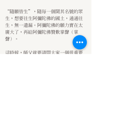
“隨願皆生”，隨每一個聞其名號的眾
生，想要往生阿彌陀佛的國土，通通往
生，無一遺漏。阿彌陀佛的願力實在太
廣大了，再給阿彌陀佛贊歎掌聲（掌
聲）。
這時候，師父就要請問大家一個很重要
的問題：那你要不要聞其名號，在你的
心中產生信心歡喜？要不要？要！你肯
定了。再來，你要聞其名號產生信心歡
喜，那你要不要願生無量壽佛的國土？
要！你這二個“要”，都要了，那你會
不會往生阿彌陀佛的國土？會！如果從
唐譯的成就文來講，會的，因為你照經
文的意義去修行，你照釋迦牟尼佛開示
的話去做。