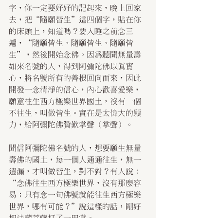
字，你一定要好好的記起來，晚上回家
去，把“隨願皆生”這四個字，貼在你
的床頭上，知道嗎？要入睡之前念三
遍，“隨願皆生、隨願皆生、隨願皆
生”，然後開始念佛。因為聽聞無量壽
如來名號的人，得到阿彌陀佛以真實
心，將名號所有的善根回向而來，因此
開發一念清淨的信心，內心歡喜愛樂，
願意往生西方極樂世界國土，沒有一個
不往生，叫做皆生。實在是太偉大的願
力，給阿彌陀佛贊歎掌聲（掌聲）。
聞信阿彌陀佛名號的人，想要願生無量
壽佛的國土，每一個人通通往生，無一
遺漏，才叫做皆生，對不對？有人說：
“念佛往生西方極樂世界，沒有那麼容
易；只有念一句佛號就能往生西方極樂
世界，哪有可能？”說這樣的話，剛好