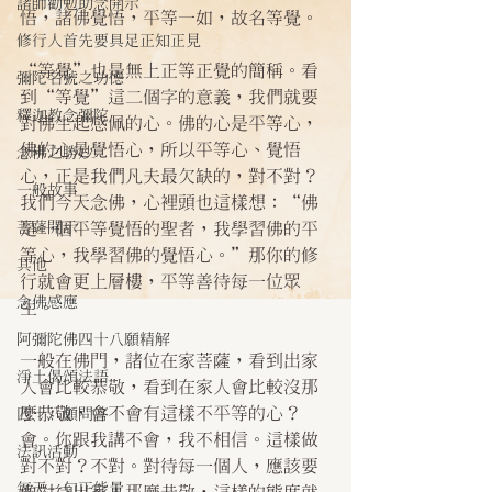
諸師勸勉助念開示
悟，諸佛覺悟，平等一如，故名等覺。
修行人首先要具足正知正見
“等覺”也是無上正等正覺的簡稱。看
彌陀名號之功德
到“等覺”這二個字的意義，我們就要
釋迦教念彌陀
對佛生起感佩的心。佛的心是平等心，
佛的心是覺悟心，所以平等心、覺悟
念佛之勝妙
心，正是我們凡夫最欠缺的，對不對？
一般故事
我們今天念佛，心裡頭也這樣想：“佛
菩薩開示
是一個平等覺悟的聖者，我學習佛的平
等心，我學習佛的覺悟心。”那你的修
其他
行就會更上層樓，平等善待每一位眾
念佛感應
生。
阿彌陀佛四十八願精解
一般在佛門，諸位在家菩薩，看到出家
淨土偈頌法語
人會比較恭敬，看到在家人會比較沒那
麼恭敬，會不會有這樣不平等的心？
四十八願問答
會。你跟我講不會，我不相信。這樣做
法訊活動
對不對？不對。對待每一個人，應該要
每天一句正能量