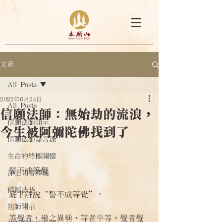
文章
All Posts
2022年6月24日
All Posts
信願法師：無始劫的流浪，
信願法師開示
今生被阿彌陀佛找到了
信願法師嘉言錄
生命的終極關懷
誓不成等覺
淨土問答釋疑
佛經法語
底下解說“誓不成等覺”。
祖師開示
等覺者，佛之異稱，等者平等，覺者覺