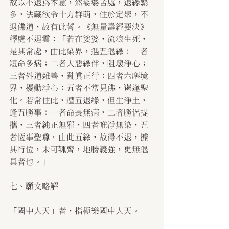
故以不退為本意，然娑婆苦處，退緣繁
多，法藏欲令十方群萌，住於定聚，不
退佛道，故有此誓。《無量壽經要決》
釋處不退雲：「若在娑婆，流浪生死，
是其常處，由此染界，遇五退緣：一者
短命多病；二者大惡緣伴，阻壞淨心；
三者外道雜善，亂真正行；四者六塵境
界，擾動淨心；五者不常見佛，谒逢聖
化。若常住此，遭五退緣，但生淨土，
逢五勝事：一者命長無病，二者勝侶提
攜，三者純正無邪，四者唯淨無染，五
者恆事聖尊。由此五緣，故得不退，據
其行位，未可辄齊，地勝義強，更無退
具者也。」
七、願文略解
「國中人天」者，指極樂國中人天。