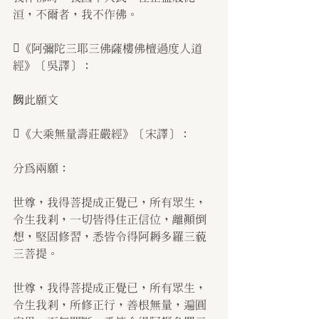
洹，不爾者，我不作佛。
《阿彌陀三耶三佛薩樓佛檀過度人道
經》〔吳譯〕：
阙此願文
《大乘無量壽莊嚴經》〔宋譯〕：
分為兩願：
世尊，我得菩提成正覺已，所有眾生，
令生我剎，一切皆得住正信位，離顛倒
想，堅固修習，悉皆令得阿耨多羅三藐
三菩提。
世尊，我得菩提成正覺已，所有眾生，
令生我剎，所修正行，善根無量，遍圓