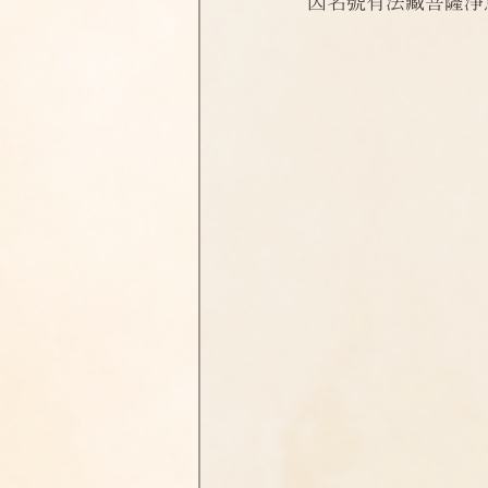
因名號有法藏菩薩淨
淨土偈頌法語
四十八願