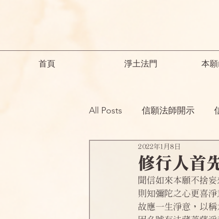
首頁
淨土法門
本願
All Posts
信願法師開示
2022年1月8日
祖師開示
諸師勸勉助念
修行人首先
聞信如來本願不捨妄
念佛之勝妙
一般故事
則知彌陀之心更喜淨
故應一生淨意，以稱