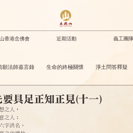
山香港念佛會
近期活動
義工團
信願法師嘉言錄
生命的終極關懷
淨土問答釋疑
開示
修行人首先要具足正知正見
彌陀名號之功
要具足正知正見(十一)
想之人，
菩薩開示
其他
念佛感應
阿彌陀佛四十八
意之人；
六字洪名。