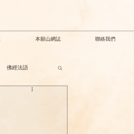
隊
本願山網誌
聯絡我們
佛經法語
德
釋迦教念彌陀
願精解