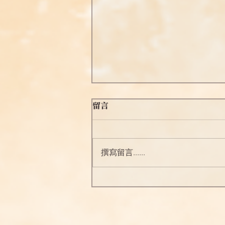
留言
撰寫留言......
行人首先要具足正知正見 (十
八)