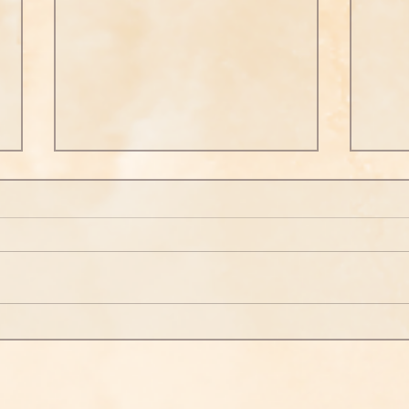
修行人首先要具足正知正見
修行
(十七)
六)