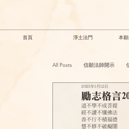
首頁
淨土法門
本願
All Posts
信願法師開示
2023年1月12日
祖師開示
諸師勸勉助念
勵志格言2023
道不學不成菩提
念佛之勝妙
一般故事
經不讀不懂佛法
善不行不積福德
慧不修不破癡闇