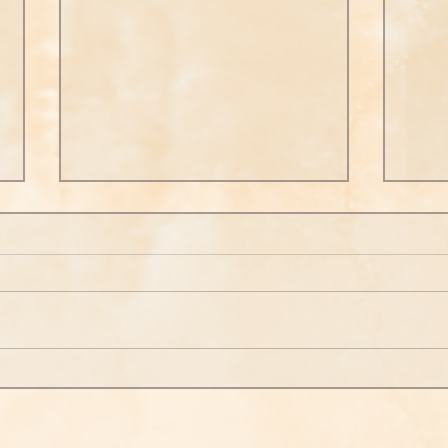
【信願法師勵志格言】402
【信