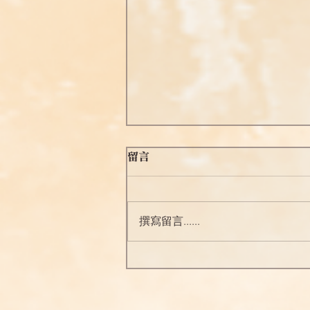
留言
撰寫留言......
勵志格言增修版 396