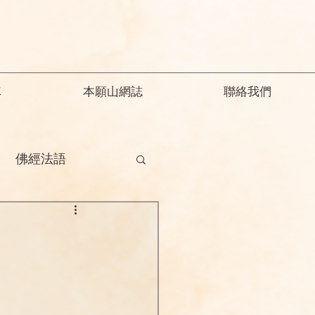
隊
本願山網誌
聯絡我們
佛經法語
德
釋迦教念彌陀
願精解