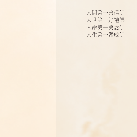
淨土偈頌法語
四十八願
人間第一善信佛
人世第一好禮佛
人命第一美念佛
人生第一讚成佛