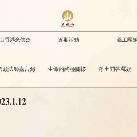
山香港念佛會
近期活動
義工團
信願法師嘉言錄
生命的終極關懷
淨土問答釋疑
開示
修行人首先要具足正知正見
彌陀名號之功
.1.12
菩薩開示
其他
念佛感應
阿彌陀佛四十八