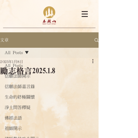
文章
All Posts
2025年1月8日
All Posts
勵志格言2025.1.8
信願法師開示
信願法師嘉言錄
生命的終極關懷
淨土問答釋疑
佛經法語
祖師開示