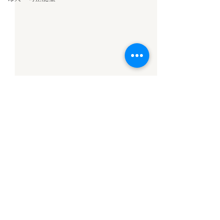
留言
固定共修
【信願法師勵志格
撰寫留言......