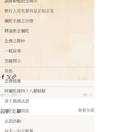
諸師勸勉助念開示
修行人首先要具足正知正見
彌陀名號之功德
釋迦教念彌陀
念佛之勝妙
一般故事
菩薩開示
其他
念佛感應
阿彌陀佛四十八願精解
淨土偈頌法語
查看全部
最新文章
四十八願問答
法訊活動
每天一句正能量