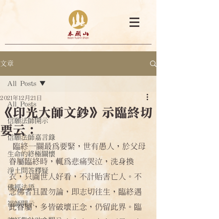
文章
All Posts
2021年12月21日
All Posts
《印光大師文鈔》示臨終切
信願法師開示
要云：
信願法師嘉言錄
 臨終一關最為要緊，世有愚人，於父母
生命的終極關懷
眷屬臨終時，輒為悲痛哭泣，洗身換
淨土問答釋疑
衣，只圖世人好看，不計貽害亡人。不
佛經法語
念佛者且置勿論，即志切往生，臨終遇
祖師開示
此眷屬，多皆破壞正念，仍留此界。臨