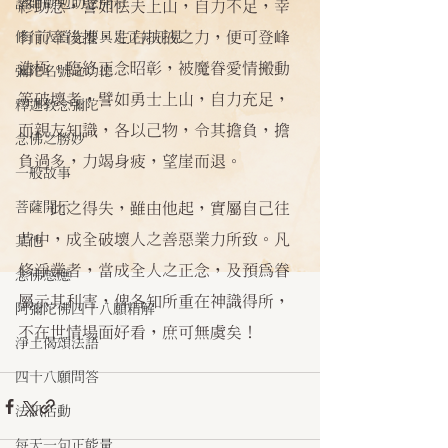
諸師勸勉助念開示
終助念，譬如怯夫上山，自力不足，幸
有前牽後推，左右扶掖之力，便可登峰
修行人首先要具足正知正見
造極。臨終正念昭彰，被魔眷愛情搬動
彌陀名號之功德
等破壞者，譬如勇士上山，自力充足，
釋迦教念彌陀
而親友知識，各以己物，令其擔負，擔
念佛之勝妙
負過多，力竭身疲，望崖而退。
一般故事
菩薩開示
    此之得失，雖由他起，實屬自己往
昔中，成全破壞人之善惡業力所致。凡
其他
修淨業者，當成全人之正念，及預為眷
念佛感應
屬示其利害，俾各知所重在神識得所，
阿彌陀佛四十八願精解
不在世情場面好看，庶可無虞矣！
淨土偈頌法語
四十八願問答
法訊活動
每天一句正能量