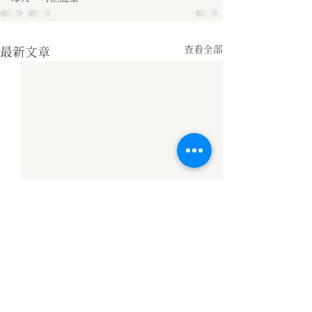
查看全部
最新文章
弘一大師《人生之最後》
弘一大師《人生
云：
云：