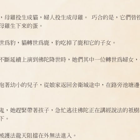
問答
法訊活動
每天一句正能量
，母雞投生成貓，婦人投生成母雞。 巧合的是，它們皆
母雞生下來的蛋。
世為豹，貓轉世為鹿，豹吃掉了鹿和它的子女。 
不斷延續上演到佛陀降世時，她們其中一位轉世為婦女，
抱著幼小的兒子，從娘家返回舍衛城途中，在路旁池塘邊
鬼，她趕緊帶著孩子，急忙逃往佛陀正在講經說法的祇樹
下。
被護法龍天阻擋在外無法進入。 