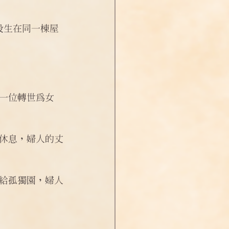
投生在同一棟屋
一位轉世為女
休息，婦人的丈
給孤獨園，婦人