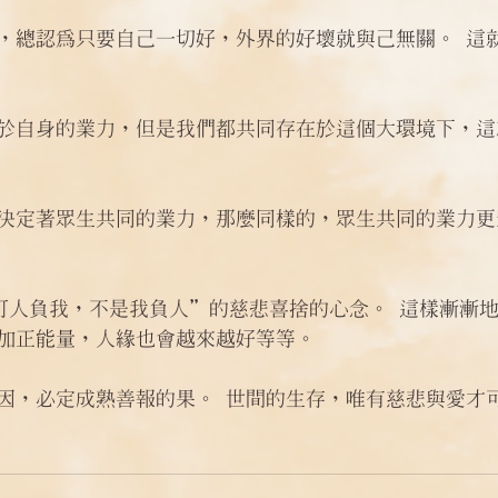
，總認為只要自己一切好，外界的好壞就與己無關。 這
於自身的業力，但是我們都共同存在於這個大環境下，這
決定著眾生共同的業力，那麼同樣的，眾生共同的業力更
“寧可人負我，不是我負人”的慈悲喜捨的心念。 這樣漸漸
加正能量，人緣也會越來越好等等。 
因，必定成熟善報的果。 世間的生存，唯有慈悲與愛才