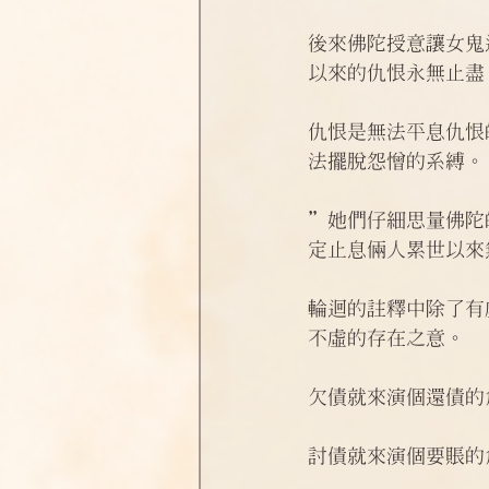
後來佛陀授意讓女鬼
以來的仇恨永無止盡
仇恨是無法平息仇恨
法擺脫怨憎的系縛。
”她們仔細思量佛陀
定止息倆人累世以來
輪迴的註釋中除了有
不虛的存在之意。 
欠債就來演個還債的
討債就來演個要賬的