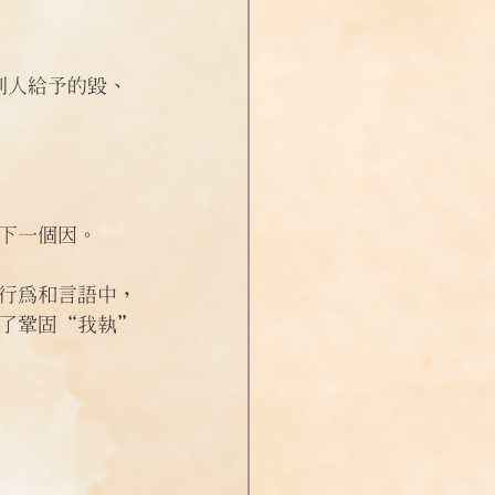
別人給予的毀、
下一個因。
行為和言語中，
了鞏固“我執”
 