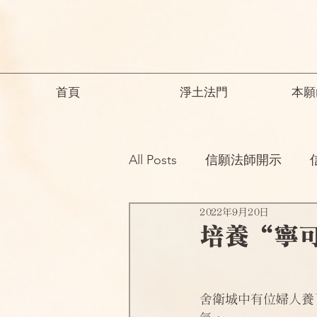
首頁
淨土法門
本願
All Posts
信願法師開示
2022年9月20日
祖師開示
諸師勸勉助念
培養“寧
念佛之勝妙
一般故事
舍衛城中有位婦人養