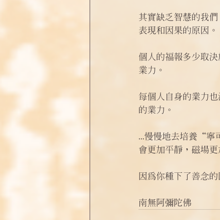
其實缺乏智慧的我們
表現和因果的原因。
個人的福報多少取決
業力。 
每個人自身的業力也
的業力。  
...慢慢地去培養
會更加平靜，磁場更
因為你種下了善念的
南無阿彌陀佛