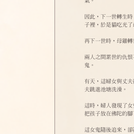
氣。 
淨土偈頌法語
四十八願
因此，下一世轉生時
子裡，於是貓吃光了
再下一世時，母雞轉
兩人之間累世的仇恨
鬼。 　　
有天，這婦女與丈夫
夫跳進池塘洗澡。 
這時，婦人發現了女
把孩子放在佛陀的腳
這女鬼隨後追來，卻