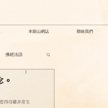
隊
本願山網誌
聯絡我們
佛經法語
德
釋迦教念彌陀
念。
願精解
惹得母雞非常生