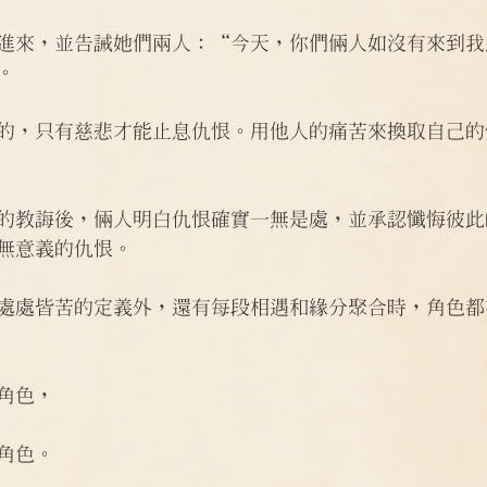
進來，並告誡她們兩人：“今天，你們倆人如沒有來到我
。
的，只有慈悲才能止息仇恨。用他人的痛苦來換取自己的
的教誨後，倆人明白仇恨確實一無是處，並承認懺悔彼此
無意義的仇恨。 　　
處處皆苦的定義外，還有每段相遇和緣分聚合時，角色都
角色，
角色。 