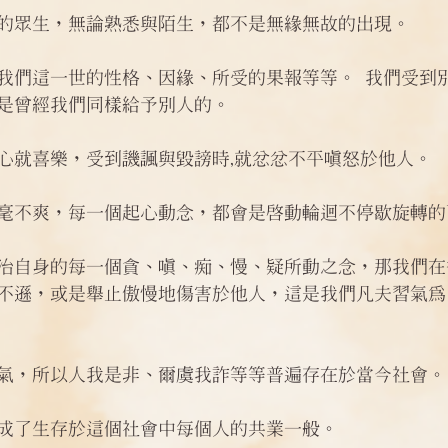
的眾生，無論熟悉與陌生，都不是無緣無故的出現。 
我們這一世的性格、因緣、所受的果報等等。 我們受到
是曾經我們同樣給予別人的。
心就喜樂，受到譏諷與毀謗時,就忿忿不平嗔怒於他人。 
毫不爽，每一個起心動念，都會是啟動輪迴不停歇旋轉的
治自身的每一個貪、嗔、痴、慢、疑所動之念，那我們在
不遜，或是舉止傲慢地傷害於他人，這是我們凡夫習氣為
氣，所以人我是非、爾虞我詐等等普遍存在於當今社會。
成了生存於這個社會中每個人的共業一般。 