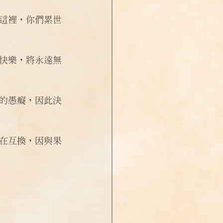
這裡，你們累世
快樂，將永遠無
的愚癡，因此決
在互換，因與果