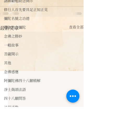
諸師勸勉助念開示
修行人首先要具足正知正見
彌陀名號之功德
查看全部
最新文章
釋迦教念彌陀
念佛之勝妙
一般故事
菩薩開示
其他
念佛感應
阿彌陀佛四十八願精解
淨土偈頌法語
四十八願問答
法訊活動
每天一句正能量