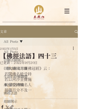
文章
All Posts
2022年1月5日
All Posts
【佛經法語】四十三
信願法師開示
已更新：
2022年9月20日
《大乘大方廣佛冠經》云：
信願法師嘉言錄
若聞佛名能受持
生命的終極關懷
若以河沙金寶施
較量受持佛名人
淨土問答釋疑
福蘊百分不及一
佛經法語
祖師開示