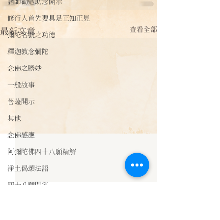
諸師勸勉助念開示
修行人首先要具足正知正見
查看全部
最新文章
彌陀名號之功德
釋迦教念彌陀
念佛之勝妙
一般故事
菩薩開示
其他
念佛感應
阿彌陀佛四十八願精解
淨土偈頌法語
四十八願問答
【佛經法語】《
法訊活動
功德經》言：
每天一句正能量