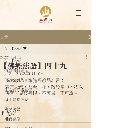
文章
All Posts
2022年1月5日
All Posts
【佛經法語】四十九
信願法師開示
已更新：
2022年9月20日
《大悲經·布施福德品》言：
信願法師嘉言錄
若有念佛，乃至一花，散於空中，我以
生命的終極關懷
佛智，見彼善根，不可量、不可說。
淨土問答釋疑
佛經法語
祖師開示