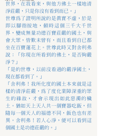
世界，在我看來，與他方佛土一樣地清
淨莊嚴，只是你沒有看到而已。」
世尊為了證明所說的是真實不虛，於是
即以腳指按地，頓時這個三千大千世
界，變成無量功德百寶莊嚴的國土，與
會大眾，皆歎未曾有，而且看到自已都
坐在百寶蓮花上。世尊此時又對舍利弗
說：「你現在所看到的佛土，是否夠嚴
淨？」
「是的世尊，以前沒看過的嚴淨國土，
現在都看到了。」
「舍利弗！我所化度的國土本來就是這
樣的清淨莊嚴，為了度化業障深重的眾
生的緣故，才會示現出如此惡濁的穢
土。猶如天上天人共一個寶器吃飯，但
隨每一個天人的福德不同，飯色也有差
異。舍利弗！若人心淨，便可以看到這
個國土是功德莊嚴的。」