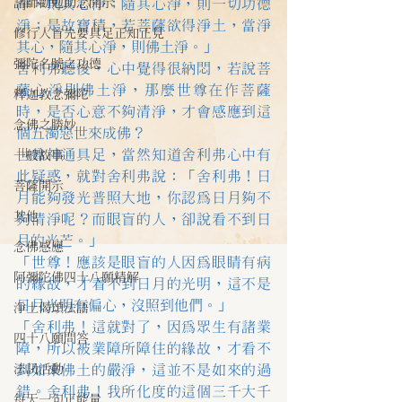
諸師勸勉助念開示
淨，則其心淨；隨其心淨，則一切功德
淨；是故寶積，若菩薩欲得淨土，當淨
修行人首先要具足正知正見
其心，隨其心淨，則佛土淨。」
彌陀名號之功德
舍利弗聽後，心中覺得很納悶，若說菩
薩心淨則佛土淨，那麼世尊在作菩薩
釋迦教念彌陀
時，是否心意不夠清淨，才會感應到這
念佛之勝妙
個五濁惡世來成佛？
世尊神通具足，當然知道舍利弗心中有
一般故事
此疑惑，就對舍利弗說：「舍利弗！日
菩薩開示
月能夠發光普照大地，你認為日月夠不
其他
夠清淨呢？而眼盲的人，卻說看不到日
月的光芒。」
念佛感應
「世尊！應該是眼盲的人因為眼睛有病
阿彌陀佛四十八願精解
的緣故，才看不到日月的光明，這不是
日月光明有偏心，沒照到他們。」
淨土偈頌法語
「舍利弗！這就對了，因為眾生有諸業
四十八願問答
障，所以被業障所障住的緣故，才看不
法訊活動
到如來佛土的嚴淨，這並不是如來的過
錯。舍利弗！我所化度的這個三千大千
每天一句正能量