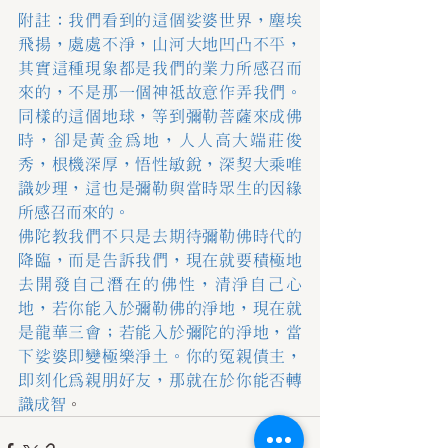
附註：我們看到的這個娑婆世界，塵埃
飛揚，處處不淨，山河大地凹凸不平，
其實這種現象都是我們的業力所感召而
來的，不是那一個神祗故意作弄我們。
同樣的這個地球，等到彌勒菩薩來成佛
時，卻是黃金為地，人人高大端莊俊
秀，根機深厚，悟性敏銳，深契大乘唯
識妙理，這也是彌勒與當時眾生的因緣
所感召而來的。
佛陀教我們不只是去期待彌勒佛時代的
降臨，而是告訴我們，現在就要積極地
去開發自己潛在的佛性，清淨自己心
地，若你能入於彌勒佛的淨地，現在就
是龍華三會；若能入於彌陀的淨地，當
下娑婆即變極樂淨土。你的冤親債主，
即刻化為親朋好友，那就在於你能否轉
識成智
。