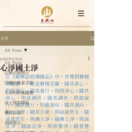
文章
All Posts
2022年2月5日
All Posts
心淨國土淨
信願法師開示
在《維摩詰經佛國品》中，世尊對寶積
信願法師嘉言錄
菩薩說：「如是寶積菩薩，隨其直心，
則能發行；隨其發行，則得深心；隨其
生命的終極關懷
深心，則意調伏；隨其調伏，則如說
淨土問答釋疑
行；隨如說行，則能迴向；隨其迴向，
則有方便；隨其方便，則成就眾生；隨
佛經法語
成就眾生，則佛土淨；隨佛土淨，則說
祖師開示
法淨；隨說法淨，則智慧淨；隨智慧