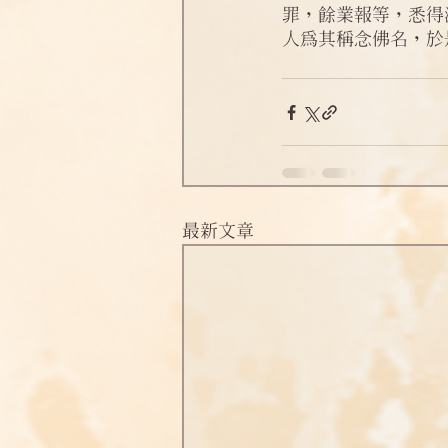
罪，餘業報等，悉得
淨土偈頌法語
四十八願
人為其稱念佛名，於
最新文章