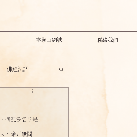
隊
本願山網誌
聯絡我們
佛經法語
德
釋迦教念彌陀
願精解