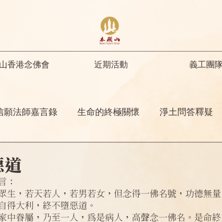
山香港念佛會
近期活動
義工團
信願法師嘉言錄
生命的終極關懷
淨土問答釋疑
開示
修行人首先要具足正知正見
彌陀名號之功
惡道
言：
菩薩開示
其他
念佛感應
阿彌陀佛四十八
自得大利，終不墮惡道。