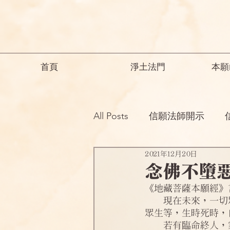
首頁
淨土法門
本願
All Posts
信願法師開示
2021年12月20日
祖師開示
諸師勸勉助念
念佛不墮
《地藏菩薩本願經》
念佛之勝妙
一般故事
    現在未來，一切眾生，若天若人，若男若女，但念得一佛名號，功德無量，何況多名？是
眾生等，生時死時，
    若有臨命終人，家中眷屬，乃至一人，為是病人，高聲念一佛名。是命終人，除五無間