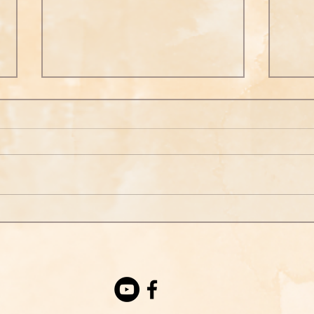
念佛之勝妙三七
念佛