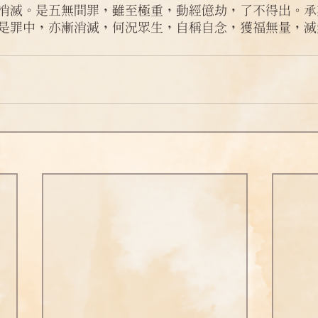
消滅。是五無間罪，雖至極重，動經億劫，了不得出。承
問答
法訊活動
每天一句正能量
是罪中，亦漸消滅，何況眾生，自稱自念，獲福無量，滅