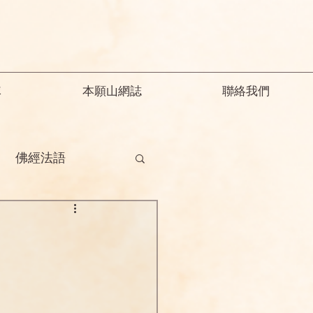
隊
本願山網誌
聯絡我們
佛經法語
德
釋迦教念彌陀
願精解