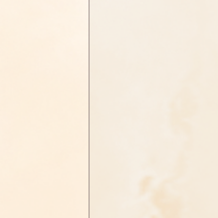
淨土偈頌法語
四十八願