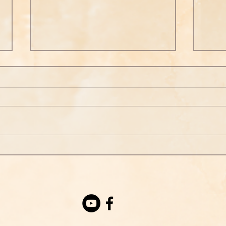
念佛之勝妙三七
念佛