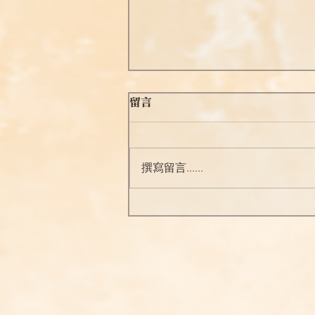
留言
念佛之勝妙四十
撰寫留言......