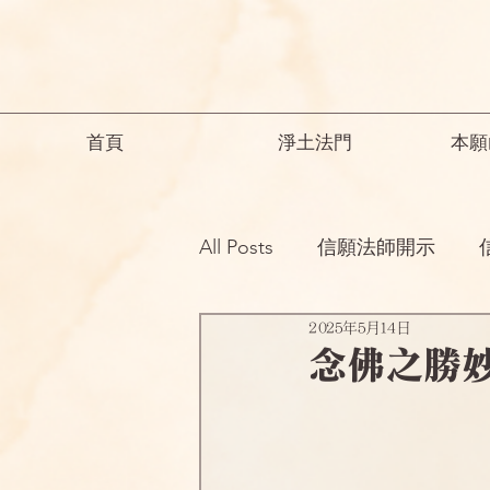
首頁
淨土法門
本願
All Posts
信願法師開示
2025年5月14日
祖師開示
諸師勸勉助念
念佛之勝
念佛之勝妙
一般故事