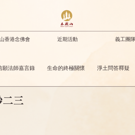
山香港念佛會
近期活動
義工團
信願法師嘉言錄
生命的終極關懷
淨土問答釋疑
開示
修行人首先要具足正知正見
彌陀名號之功
妙二三
菩薩開示
其他
念佛感應
阿彌陀佛四十八