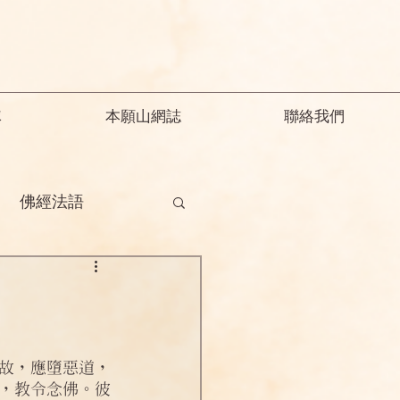
隊
本願山網誌
聯絡我們
佛經法語
德
釋迦教念彌陀
願精解
故，應墮惡道，
，教令念佛。彼