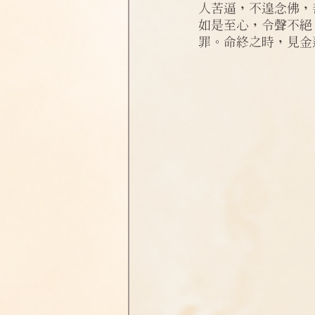
人苦逼，不遑念佛，
淨土偈頌法語
四十八願
如是至心，令聲不絕
罪。命終之時，見金