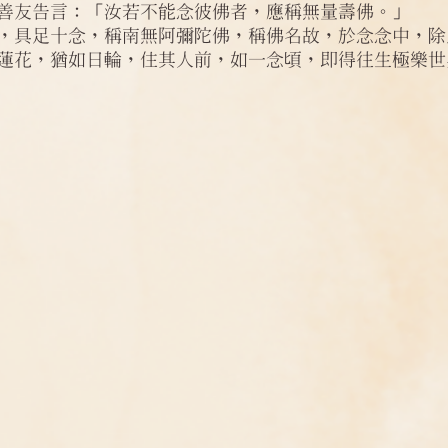
善友告言：「汝若不能念彼佛者，應稱無量壽佛。」
問答
法訊活動
每天一句正能量
，具足十念，稱南無阿彌陀佛，稱佛名故，於念念中，除
蓮花，猶如日輪，住其人前，如一念頃，即得往生極樂世