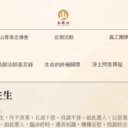
山香港念佛會
近期活動
義工團
信願法師嘉言錄
生命的終極關懷
淨土問答釋疑
開示
修行人首先要具足正知正見
彌陀名號之功
往生
菩薩開示
其他
念佛感應
阿彌陀佛四十八
：
生，作不善業，五逆十惡，具諸不善。如此愚人，以惡業
。如此愚人，臨命終時，遇善知識，種種安慰，為說妙法