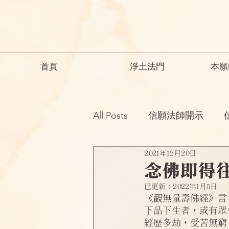
首頁
淨土法門
本願
All Posts
信願法師開示
2021年12月20日
祖師開示
諸師勸勉助念
念佛即得
已更新：
2022年1月5日
念佛之勝妙
一般故事
《觀無量壽佛經》言
下品下生者，或有眾
經歷多劫，受苦無窮