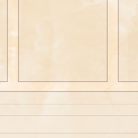
念佛之勝妙三七
念佛