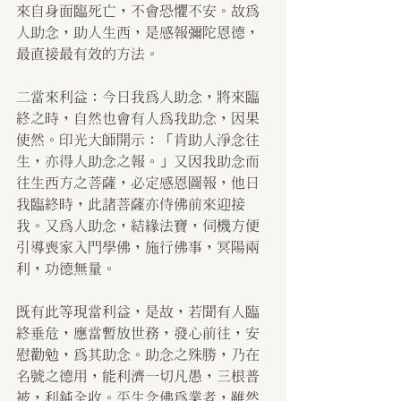
來自身面臨死亡，不會恐懼不安。故為
人助念，助人生西，是感報彌陀恩德，
最直接最有效的方法。
二當來利益：今日我為人助念，將來臨
終之時，自然也會有人為我助念，因果
使然。印光大師開示：「肯助人淨念往
生，亦得人助念之報。」又因我助念而
往生西方之菩薩，必定感恩圖報，他日
我臨終時，此諸菩薩亦侍佛前來迎接
我。又為人助念，結緣法寶，伺機方便
引導喪家入門學佛，施行佛事，冥陽兩
利，功德無量。
既有此等現當利益，是故，若聞有人臨
終垂危，應當暫放世務，發心前往，安
慰勸勉，為其助念。助念之殊勝，乃在
名號之德用，能利濟一切凡愚，三根普
被，利鈍全收。平生念佛為業者，雖然