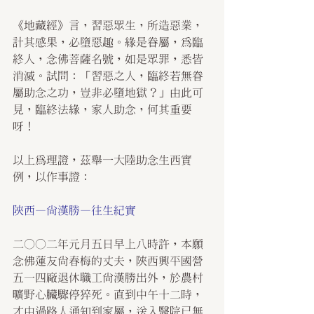
《地藏經》言，習惡眾生，所造惡業，
計其感果，必墮惡趣。緣是眷屬，為臨
終人，念佛菩薩名號，如是眾罪，悉皆
消滅。試問：「習惡之人，臨終若無眷
屬助念之功，豈非必墮地獄？」由此可
見，臨終法緣，家人助念，何其重要
呀！
以上為理證，茲舉一大陸助念生西實
例，以作事證：
陜西—尚漢勝—往生紀實
二○○二年元月五日早上八時許，本願
念佛蓮友尚春梅的丈夫，陜西興平國營
五一四廠退休職工尚漢勝出外，於農村
曠野心臟驟停猝死。直到中午十二時，
才由過路人通知到家屬，送入醫院已無