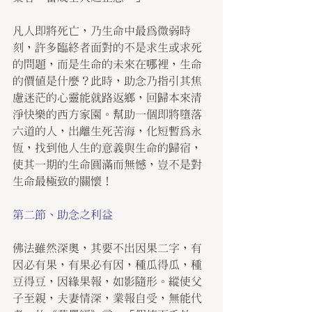
凡人即將死亡，乃生命中最為微弱時
刻，許多臨終者面對的不是求生或求死
的問題，而是生命的未來在哪裡，生命
的價值是什麼？此時，助念乃指引其焦
慮迷茫的心靈能就路返鄉，回歸本來清
淨快樂的西方家園。幫助一個即將墮落
六道的人，出離生死苦海，化短暫為永
恆，找到他人生的意義與生命的歸宿，
使其一期的生命圓滿而無憾，豈不是對
生命最極致的關懷！
第二節、助念之利益
佛法雖然深奧，其要不出因果二字，有
因必有果，有果必有因，種瓜得瓜，種
豆得豆，因緣果報，如影隨形。縱使父
子至親，夫妻情深，業報自受，無能代