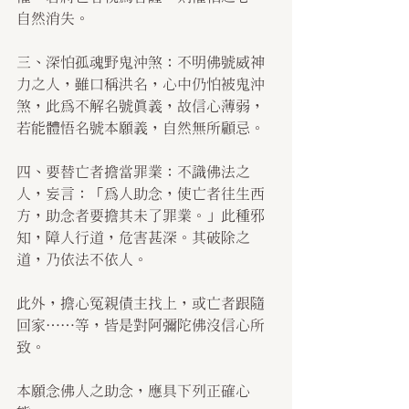
自然消失。
三、深怕孤魂野鬼沖煞：不明佛號威神
力之人，雖口稱洪名，心中仍怕被鬼沖
煞，此為不解名號真義，故信心薄弱，
若能體悟名號本願義，自然無所顧忌。
四、要替亡者擔當罪業：不識佛法之
人，妄言：「為人助念，使亡者往生西
方，助念者要擔其未了罪業。」此種邪
知，障人行道，危害甚深。其破除之
道，乃依法不依人。
此外，擔心冤親債主找上，或亡者跟隨
回家……等，皆是對阿彌陀佛沒信心所
致。
本願念佛人之助念，應具下列正確心