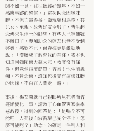
聞不如一見，往往聽經好幾年，不如一
感應事跡的啟信。」這次助念因緣殊
勝，不但亡靈得益，顯現瑞相為證，其
兒女、至親、故舊好友全服了，皆生起
念佛求生淨土的願望，有些人已經佛號
不離口了。參加助念的蓮友也無不受到
啟發，感歎不已。尚春梅更是激動地
說：「漢勝成了教育我的菩薩，我本也
知道阿彌陀佛大慈大悲，救度沒有條
件，但竟然這麼簡單、容易！他生前愚
痴，不肯念佛，誰知死後竟有這樣殊勝
的因緣，不白在人間走一遭。」
事後，楊艾菊就自己親眼所見死者面容
逐漸變化一事，請教了心血管專家張學
慈教授，得到的回答是：「是嗎？不可
能吧！人死後血液循環已完全停止，怎
麼可能呢？」助念，的確是一件利人利