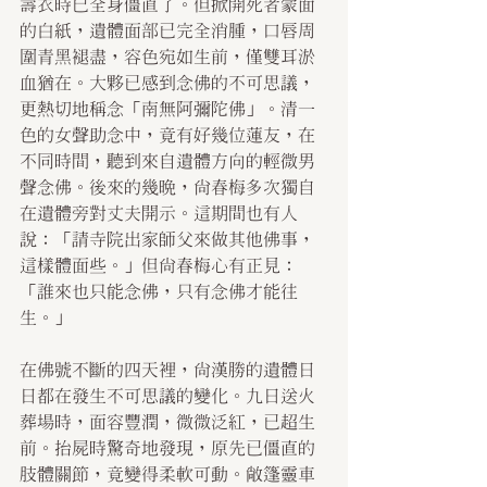
壽衣時已全身僵直了。但掀開死者蒙面
的白紙，遺體面部已完全消腫，口唇周
圍青黑褪盡，容色宛如生前，僅雙耳淤
血猶在。大夥已感到念佛的不可思議，
更熱切地稱念「南無阿彌陀佛」。清一
色的女聲助念中，竟有好幾位蓮友，在
不同時間，聽到來自遺體方向的輕微男
聲念佛。後來的幾晚，尚春梅多次獨自
在遺體旁對丈夫開示。這期間也有人
說：「請寺院出家師父來做其他佛事，
這樣體面些。」但尚春梅心有正見：
「誰來也只能念佛，只有念佛才能往
生。」
在佛號不斷的四天裡，尚漢勝的遺體日
日都在發生不可思議的變化。九日送火
葬場時，面容豐潤，微微泛紅，已超生
前。抬屍時驚奇地發現，原先已僵直的
肢體關節，竟變得柔軟可動。敞篷靈車