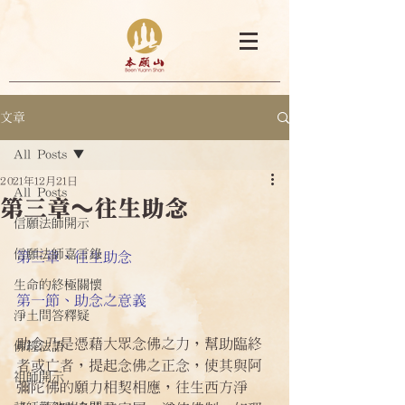
文章
All Posts
2021年12月21日
All Posts
第三章～往生助念
信願法師開示
信願法師嘉言錄
第三章、往生助念
生命的終極關懷
第一節、助念之意義
淨土問答釋疑
助念乃是憑藉大眾念佛之力，幫助臨終
佛經法語
者或亡者，提起念佛之正念，使其與阿
祖師開示
彌陀佛的願力相契相應，往生西方淨