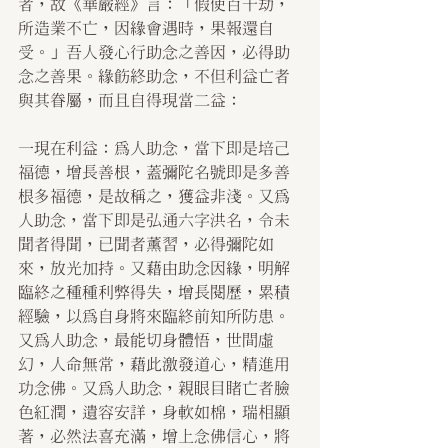
者，故《華嚴經》言：「假使百千劫，
所造業不亡，因緣會遇時，果報還自
受。」吾人發心行助念之善因，必得助
念之善果。緣飭終助念，不但利益亡者
與其眷屬，而且自得現當二益：
一現在利益：為人助念，當下即是培己
福德，增長善根，蓋彌陀名號即是多善
根多福德，是故稱之，獲益非淺。又為
人助念，當下即是弘通六字洪名，令未
聞者得聞，已聞者薰習，必得彌陀如
來，放光加持。又藉由助念因緣，明解
臨終之種種利弊得失，增長閱歷，累積
經驗，以為自身將來臨終前知所防患。
又為人助念，最能切身體悟，世間虛
幻，人命無常，藉此激發道心，精進用
功念佛。又為人助念，親眼目睹亡者臉
色紅潤，遺容安詳，身軟如棉，瑞相顯
著，必然法喜充滿，增上念佛信心，將