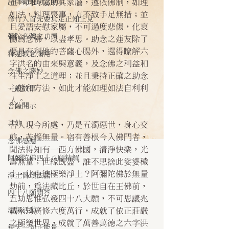
諸師勸勉助念開示
土。同時協助其家屬，遵依佛制，如理
如法，料理喪事，方不致手足無措；並
修行人首先要具足正知正見
且愛語安慰家屬，不可過度悲傷，化哀
彌陀名號之功德
慟為念佛，以盡孝思。助念之蓮友除了
要具有利他的菩薩心腸外，還得瞭解六
釋迦教念彌陀
字洪名的由來與意義，及念佛之利益和
念佛之勝妙
往生淨土之道理；並且秉持正確之助念
心態和方法，如此才能如理如法自利利
一般故事
人。
菩薩開示
其他
吾人現今所處，乃是五濁惡世，身心交
煎，苦惱無量。宿有善根今入佛門者，
念佛感應
聞法得知有一西方佛國，清淨快樂，光
阿彌陀佛四十八願精解
壽無量；世緣既盡，誰不思捨此娑婆穢
土，往生彼極樂淨土？阿彌陀佛於無量
淨土偈頌法語
劫前，為法藏比丘，於世自在王佛前，
四十八願問答
五劫思惟弘發四十八大願，不可思議兆
法訊活動
載永劫廣修六度萬行，成就了依正莊嚴
之極樂世界，成就了萬善萬德之六字洪
每天一句正能量