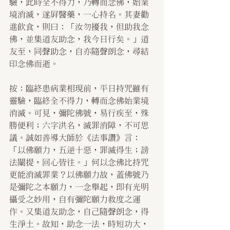
驗，此時全不得力，乃轉而念佛，始業
境消滅，遂屏醫藥，一心持名。其妻勸
進飲食，則曰：「汝勿擾我，但助我念
佛，並集道友助念，我今日行矣。」道
友至，同聲助念，自亦隨聲朗念，尋結
印念佛而逝。
按：臨終患病業相現前，平日持咒雖有
靈驗，臨終全不得力，轉而念佛始業境
消滅。可見，彌陀佛號，易行疾至，殊
勝便利；六字洪名，滅罪消障，不可思
議。誠如善導大師於《法事讚》言：
「以佛願力，五逆十惡，罪滅得生；謗
法闡提，回心皆往。」何以念佛比持咒
更能消滅罪業？以佛願力故，蓋佛號乃
是彌陀之本願力，一念舉起，即有光明
攝受之妙用，自有彌陀願力救度之運
作。又集道友助念，自己隨聲朗念，得
生淨土。故知，助念一法，時短功大，