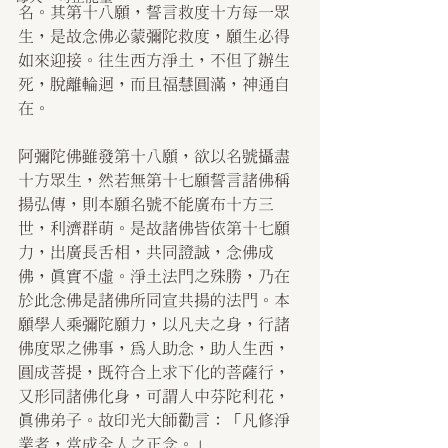
名。其第十八願，誓言救度十方每一眾
生，是故念佛必蒙彌陀救度，願生必得
如來迎接。往生西方淨土，不但了辦生
死，脫離輪迴，而且福慧圓滿，神通自
在。
阿彌陀佛雖發第十八願，欲以名號攝盡
十方眾生，然若無第十七願誓言諸佛稱
揚弘傳，則本願名號不能廣布十方三
世，利濟群萌。是故諸佛皆依第十七願
力，出廣長舌相，共同證誠，念佛成
佛，真實不虛。淨土法門之殊勝，乃在
於此念佛是諸佛所同宣共揚的法門。本
願學人乘彌陀願力，以凡夫之身，行諸
佛度眾之佛事，為人助念，助人生西，
圓成菩提，既符合上求下化的菩薩行，
又形同諸佛化身，可謂人中芬陀利花，
真佛弟子。故印光大師勸言：「凡修淨
業者，當成全人之正念。」