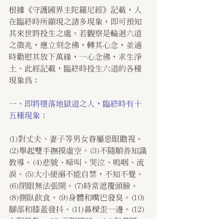
根據《守護國界主陀羅尼經》記載，人
在臨終時所顯現之諸多現象，即可預知
其來世將投生之處。若觀察是輪迴六道
之徵兆，應立刻念佛，轉其心念，並適
時勸慰其放下萬緣，一心念佛，求生淨
土。此經記載，臨終時投生六道的各種
現象為：
一、即將墮落地獄道之人，臨終時有十
五種現象：
(1)對丈夫、妻子等男女眷屬惡眼瞻視。
(2)舉起雙手撫摸虛空。(3)不隨順善知識
教導。(4)悲號、啼叫、哭泣、嗚咽、流
淚。(5)大小便溺不能自禁，不知不覺。
(6)閉眼無法張開。(7)時常遮覆頭臉。
(8)側臥飲食。(9)身體和嘴巴發臭。(10)
腳部和膝蓋發抖。(11)鼻樑歪一邊。(12)