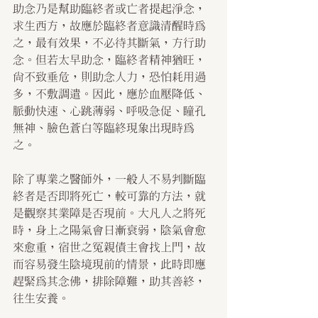
助念乃是幫助臨終者或亡者提起淨念，
求生西方，故應於臨終者意識清醒時為
之，最有效果，不必待其斷氣，方行助
念。但若太早助念，臨終者精神猶旺，
尚不致垂危，則助念人力，恐怕耗用過
多，不敷調遣。因此，應於血壓降低、
脈動快速、心跳薄弱、呼吸急促、瞳孔
無神、臉色蒼白等臨終現象出現時為
之。
除了專業之醫師外，一般人不易判斷臨
終者是否即將死亡，較可靠的方法，就
是觀察其業障是否現前。大凡人之將死
時，身上之陽氣會日漸衰弱，陰氣會愈
來愈重，宿世之冤親債主會找上門，故
而容易發生陰境現前的情景，此時即應
趕緊為其念佛，排除障難，助其善終，
往生安養。