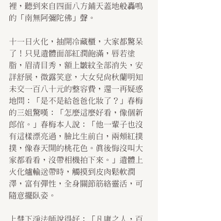
裡，聽到來自四面八方鋪天蓋地般轟鳴
的「南無阿彌陀佛」聲。
十一日火化，抽開冷藏櫃，大家都驚呆
了！只見遺體面部紅潤飽滿，唇若塗
脂，眉清目秀，額上皺紋全部消失，安
詳舒展，微露笑意，大女兒尚秋蘭明知
未交一百八十元的整容費，還一再疑惑
地問：「是不是給爸爸化妝了？」春梅
的三姐驚嘆：「怎麼這麼好看，像個新
郎倌。」春梅本人說：「他一輩子也沒
有這樣漂亮過，臉比生前白，兩頰紅撲
撲，像春天開的桃花色。真後悔沒叫大
家都看看，沒帶相機拍下來。」遺體上
火化爐輸送帶時，觸摸到皮肉鬆軟潤
澤，富有彈性，全身關節筋絡靈活，可
隨意擺臥姿。
上慧下淨法師說得好：「凡庸之人，百