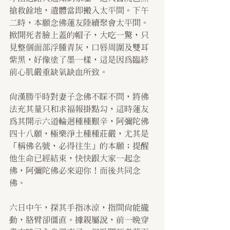
搶救餘地，遺體當即搬入太平間。下午
二時，本願念佛蓮友陸續聚會太平間。
掀開死者臉上蓋的帽子，大吃一驚，只
見整個面部浮腫青灰，口唇周圍及雙耳
紫黑，好像塗了墨一樣，這是因為臨終
前心肌嚴重缺氧缺血所致。
尚漢勝平時對妻子念佛不睬不問，將佛
法充其量只和求福報掛點勾，這時蓮友
為其開示六道輪迴種種艱辛，阿彌陀佛
四十八願，極樂淨土種種莊嚴，尤其是
「稱佛名號，必得往生」的本願；提醒
他生命已經結束，快快跟大家一起念
佛，阿彌陀佛必來迎你！而後共同念
佛。
六日中午，探其手指冰涼，指間尚能攏
動，胳臂卻僵直。據親屬說，前一晚穿