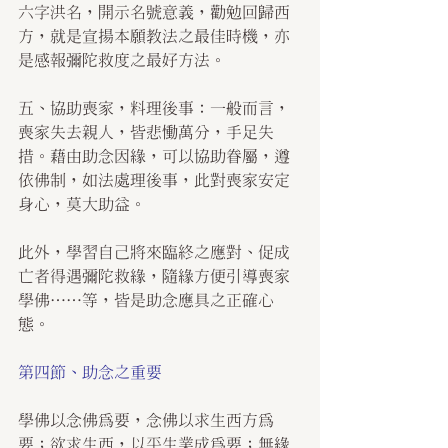
六字洪名，開示名號意義，勸勉回歸西
方，就是宣揚本願教法之最佳時機，亦
是感報彌陀救度之最好方法。
五、協助喪家，料理後事：一般而言，
喪家失去親人，皆悲慟萬分，手足失
措。藉由助念因緣，可以協助眷屬，遵
依佛制，如法處理後事，此對喪家安定
身心，莫大助益。
此外，學習自己將來臨終之應對、促成
亡者得遇彌陀救緣，隨緣方便引導喪家
學佛……等，皆是助念應具之正確心
態。
第四節、助念之重要
學佛以念佛為要，念佛以求生西方為
要；欲求生西，以平生業成為要；無緣