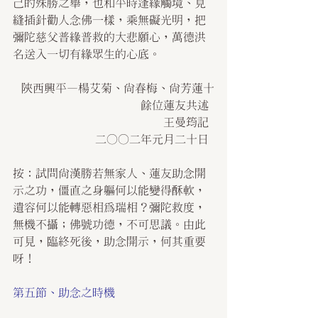
己的殊勝之舉，也和平時逢緣觸境、見
縫插針勸人念佛一樣，乘無礙光明，把
彌陀慈父普緣普救的大悲願心，萬德洪
名送入一切有緣眾生的心底。
陜西興平—楊艾菊、尚春梅、尚芳蓮十
餘位蓮友共述 
王曼筠記 
二○○二年元月二十日 
按：試問尚漢勝若無家人、蓮友助念開
示之功，僵直之身軀何以能變得酥軟，
遺容何以能轉惡相為瑞相？彌陀救度，
無機不攝；佛號功德，不可思議。由此
可見，臨終死後，助念開示，何其重要
呀！
第五節、助念之時機