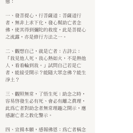
態：
一、發菩提心，行菩薩道：菩薩道行
者，無非上求下化，發心幫助亡者念
佛，使其得到彌陀的救度，此是菩提心
之流露，亦是修行方法之一。
二、觀想自己，就是亡者：古詩云：
「我見他人死，我心熱如火，不是熱他
人，看看輪到我。」試問自己若是亡
者，能接受開示？能隨大眾念佛？能生
淨土？
三、觀照無常，了悟生死：助念之時，
容易啟發生必有死、會必有離之真理，
此為亡者對助念者無常理趣之開示，應
感謝亡者之教化警示。
四、宣揚本願，感報佛恩：為亡者稱念