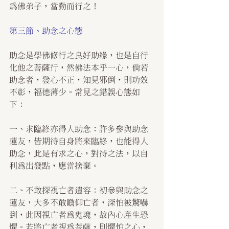
為佛弟子，當勤而行之！
第三節、助念之心態
助念是學佛修行之良好助緣，也是自行
化他之菩薩行，然佛法本乎一心，倘若
助念者，發心不正，知見邪倒，則功效
不彰，福德薄少。常見之錯誤心態如
下：
一、求臨終亦得人助念：許多參與助念
蓮友，皆期待自身將來臨終，也能得人
助念，此是有求之心，對待之法，以自
利為出發點，應當捨棄。
二、不敢探視亡者遺容：初參與助念之
蓮友，大多不敢瞻仰亡者，深怕被驚嚇
到，此因視亡者為鬼魂，故內心產生恐
懼。若將亡者視為菩薩，則懼怕之心，