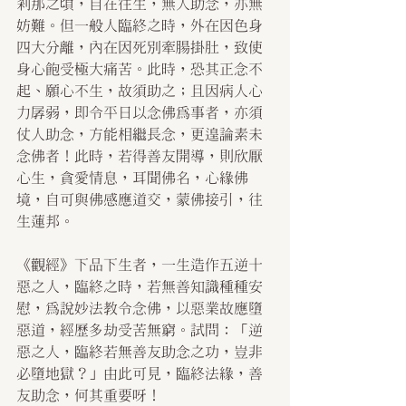
剎那之頃，自在往生，無人助念，亦無
妨難。但一般人臨終之時，外在因色身
四大分離，內在因死別牽腸掛肚，致使
身心飽受極大痛苦。此時，恐其正念不
起、願心不生，故須助之；且因病人心
力孱弱，即令平日以念佛為事者，亦須
仗人助念，方能相繼長念，更遑論素未
念佛者！此時，若得善友開導，則欣厭
心生，貪愛情息，耳聞佛名，心緣佛
境，自可與佛感應道交，蒙佛接引，往
生蓮邦。
《觀經》下品下生者，一生造作五逆十
惡之人，臨終之時，若無善知識種種安
慰，為說妙法教令念佛，以惡業故應墮
惡道，經歷多劫受苦無窮。試問：「逆
惡之人，臨終若無善友助念之功，豈非
必墮地獄？」由此可見，臨終法緣，善
友助念，何其重要呀！