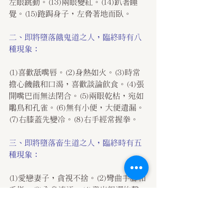
左眼跳動。(13)兩眼變紅。(14)趴著睡
覺。(15)踡跼身子，左脅著地而臥。
二、即將墮落餓鬼道之人，臨終時有八
種現象：
(1)喜歡舐嘴唇。(2)身熱如火。(3)時常
擔心饑餓和口渴，喜歡談論飲食。(4)張
開嘴巴而無法閉合。(5)兩眼乾枯，宛如
鵰鳥和孔雀。(6)無有小便，大便遺漏。
(7)右膝蓋先變冷。(8)右手經常握拳。
三、即將墮落畜生道之人，臨終時有五
種現象：
(1)愛戀妻子，貪視不捨。(2)彎曲手腳和
手指。(3)全身流汗。(4)發出粗澀的聲
音。(5)嚼食嘴巴的泡沫。