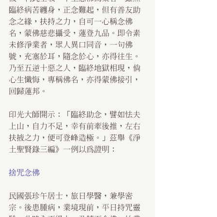
臨終病苦纏身，正念難起，但有善友助
念之緣，扶持之力，自可一心稱念佛
名，蒙佛慈悲攝受，蓮登九品。即令素
未修淨業者，眾人異口同音，一句佛
號，充塞於耳，隨念於心，亦得往生。
乃至五逆十惡之人，臨終地獄相現，倘
心生懺悔，專稱佛名，亦得蒙佛接引，
回歸蓮邦。
印光大師開示：「臨終助念，譬如怯夫
上山，自力不足，幸有前牽後推，左右
扶掖之力，便可登峰造極。」茲舉《淨
土聖賢錄三編》一例以為證明：
捨咒念佛
民國張珍午居士，旅日學醫，兼學密
宗。後患腫病，業境現前，平日持咒靈