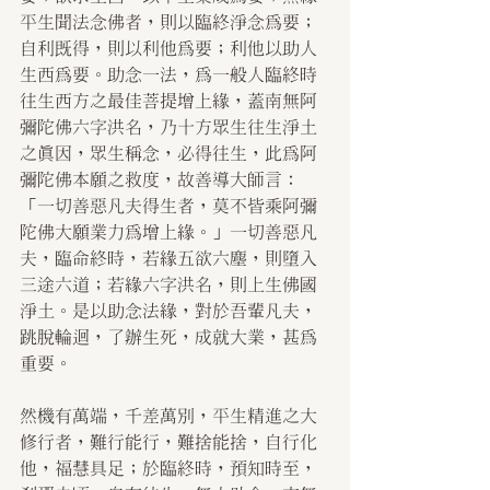
平生聞法念佛者，則以臨終淨念為要；
自利既得，則以利他為要；利他以助人
生西為要。助念一法，為一般人臨終時
往生西方之最佳菩提增上緣，蓋南無阿
彌陀佛六字洪名，乃十方眾生往生淨土
之真因，眾生稱念，必得往生，此為阿
彌陀佛本願之救度，故善導大師言：
「一切善惡凡夫得生者，莫不皆乘阿彌
陀佛大願業力為增上緣。」一切善惡凡
夫，臨命終時，若緣五欲六塵，則墮入
三途六道；若緣六字洪名，則上生佛國
淨土。是以助念法緣，對於吾輩凡夫，
跳脫輪迴，了辦生死，成就大業，甚為
重要。
然機有萬端，千差萬別，平生精進之大
修行者，難行能行，難捨能捨，自行化
他，福慧具足；於臨終時，預知時至，