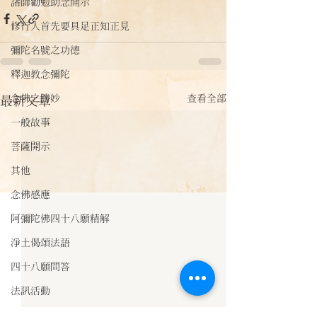
諸師勸勉助念開示
修行人首先要具足正知正見
彌陀名號之功德
釋迦教念彌陀
念佛之勝妙
查看全部
最新文章
一般故事
菩薩開示
其他
念佛感應
阿彌陀佛四十八願精解
淨土偈頌法語
四十八願問答
法訊活動
每天一句正能量