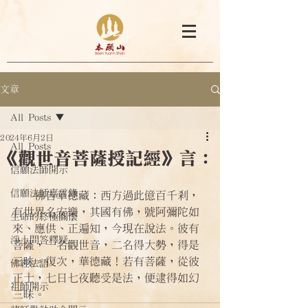
文章
All Posts
2024年6月2日
All Posts
《觀世音菩薩授記經》言：
信願法師開示
信願法師嘉言錄
    佛告華德藏：西方過此億百千剎，
有世界名安樂，其國有佛，號阿彌陀如
生命的終極關懷
來、應供、正遍知，今現在說法。彼有
淨土問答釋疑
菩薩，一名觀世音，二名得大勢，得是
三昧。復次，華德藏！若有菩薩，從彼
佛經法語
正士，七日七夜聽受是法，便逮得如幻
祖師開示
三昧。