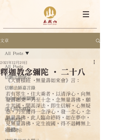
文章
All Posts
2021年12月20日
All Posts
釋迦教念彌陀 ·二十八
信願法師開示
《大寶積經·無量壽如來會》言：
信願法師嘉言錄
若有眾生，住大乘者，以清淨心，向無
生命的終極關懷
量壽如來，乃至十念，念無量壽佛，願
生其國，聞甚深法，即生信解，心無疑
淨土問答釋疑
惑，乃至獲得一念淨心，發一念心，念
無量壽佛，此人臨命終時，如在夢中，
佛經法語
見無量壽佛，定生彼國，得不退轉無上
菩提。
祖師開示