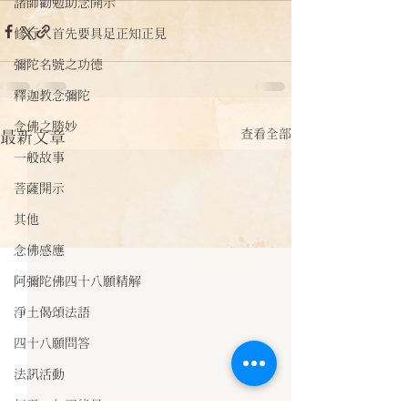
諸師勸勉助念開示
修行人首先要具足正知正見
彌陀名號之功德
釋迦教念彌陀
念佛之勝妙
查看全部
最新文章
一般故事
菩薩開示
其他
念佛感應
阿彌陀佛四十八願精解
淨土偈頌法語
四十八願問答
法訊活動
每天一句正能量