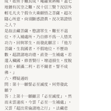
成，如魚子難長成，庵羅果熟稀，蓋七
地猶有沉空之難，況十信三賢？況信外
輕毛凡夫？假令大乘頓悟之菩薩，超次
隨心所意，尚須斷惑證真，況次第證悟
之人？
是故法藏菩薩，愍諸眾生，難至不退
位，不入補處所，乃自修不為一人惜其
功力，回與眾生，而發此願言：「他方
菩薩，生我國者，不假地位，不歷劫
數，超證諸地功德，直登一生補處，若
還入穢國，修普賢行，增道損生，度脫
自在，頓滿二利，若不爾者，誓不成
佛。」
六、釋疑通妨
問：第十一願誓必至滅度，何勞發此
願？
答：上第十一願雖言「必至滅度」，然
而未雲速疾，今雲「必至一生補處」，
又雲「超出常倫諸地之行」，法藏悲