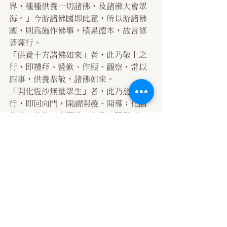
界，種種供養一切諸佛，及諸佛大會眾
海。」今游諸佛國即此意，所以游諸佛
國，則為施作佛事，積累德本，故言修
菩薩行。
「供養十方諸佛如來」者，此乃敬上之
行，即禮拜、贊歎、作願、觀察，常以
四事，供養恭敬，諸佛如來。
「開化恆沙無量眾生」者，此乃慈下之
行，即回向門，開謂開發、開導；化謂
化轉、教化。意謂教示念佛，開發正
信，轉化惑業，成報恩身，利濟群萌。
《往生論注》雲：「於無量世界，無佛
法僧處，種種示現，種種教化，度脫一
切眾生，常作佛事。」
「使立無上正真之道」者，攝取眾生，
使其覺悟真理，令生極樂，證入佛智，
得常樂果，梵語阿耨多羅三藐三菩提，
此雲無上正真道，即畢竟常樂之處。
「超出常倫諸地之行」者，超出者，超