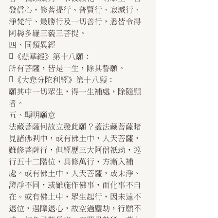
發信心，修菩提行、普賢行、寂滅行、
淨梵行、最勝行及一切善行，悉皆令得
阿耨多羅三藐三菩提。
四、同類異經
《悲華經》第十八願：
所有菩薩，皆是一生，除其誓願。
《大悲分陀利經》第十八願：
願其中一切眾生，得一生補處，除隨願
者。
五、顯明願意
法藏菩薩何故立發此願？蓋法藏菩薩睹
見諸佛剎中，或有佛土中，人天菩薩，
雖修菩薩行，但經歷三大阿僧祇劫，巡
行五十二階位，具修萬行，方漸入補
處。或有佛土中，人天菩薩，或未淨、
證淨不同，或雖施作佛事，而化事不自
在。或有佛土中，眾生起行，因未達不
退位，遇障退心，故空過塵劫，行願不