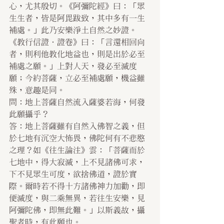
心，尤其殷切。《阿彌陀經》曰：「眾
生生者，皆是阿毘跋致，其中多有一生
補處。」此乃安樂淨土自然之妙證。
《教行信證．證卷》曰：「言還相回向
者，則利他教化地益也，則是出於必至
補處之願。」上對人天，發必至滅度
願；今約菩薩，立必至補處願，機益雖
殊，意趣是同。
問：地上菩薩自然流入薩婆若海，何發
此願攝乎？
答：地上菩薩雖有自然入佛智之義，但
於七地有沉空大怖畏，佛陀何有不悲愍
之理？如《往生論注》雲：「菩薩而於
七地中，得大寂滅，上不見諸佛可求，
下不見眾生可度，欲捨佛道，證於實
際。爾時若不得十方諸佛神力加勸，即
便滅度，與二乘無異，若往生安樂，見
阿彌陀佛，即無此難。」以斯義故，攝
聖者時，有此願也。