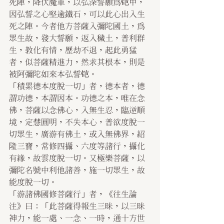
死陣，降伏魔軍，以弘深誓願為铠甲，
因弘誓之心堅逾鐵石，可以此心出入生
死之陣。今者他方菩薩入彌陀國土，為
眾生故，發大誓願，返入穢土，普利群
生，教化有情，歷劫不退，起此勇猛
者，似菩薩精進力，然求其根本，則是
被阿彌陀如來本弘誓铠。
「積累德本度脫一切」者，德本者，德
謂功德，本謂因本。功德之本，唯在念
佛，菩薩以念佛心，入無生忍，臨逆順
境，定慧圓明，不失本心，普欲度脫一
切眾生，廣游有佛土，或入無佛界，紹
隆三寶，常修四攝、六度等諸行，攝化
有緣，故雲度脫一切。又極樂菩薩，以
彌陀名號中利他諸善，施一切眾生，故
能度脫一切。
「游諸佛國修菩薩行」者，《往生論
注》曰：「此菩薩得報生三昧，以三昧
神力，能一處、一念、一時，通十方世