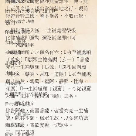
諸師勸勉助念開示
諸佛如來，開化恆沙無量眾生，使立無
上正真之道，超出常倫諸地之行，現前
修行人首先要具足正知正見
修習普賢之德，若不爾者，不取正覺。
彌陀名號之功德
頌曰
一切化佛唱入滅 一生補處涅槃後
釋迦教念彌陀
化佛補處即彌勒 彌陀補處即印可
念佛之勝妙
一、列諸願名
此願諸師所立之願名有六：令至補處願
一般故事
〔義寂〕願眾生德滿願〔玄一〕菩薩
菩薩開示
究竟一生補處願〔良源〕還相回向願
其他
〔親鸾、慧雲、月珠、道隱〕必至補處
願〔法然、親鸾、禮阿、靜照、性海、
念佛感應
深厲〕一生補處願〔親鸾〕。今從親鸾
阿彌陀佛四十八願精解
大師，采用「還相回向願」之名。
二、願成就文
淨土偈頌法語
佛告阿難，彼國菩薩，皆當究竟一生補
四十八願問答
處，除其本願，為眾生故，以弘誓功德
法訊活動
而自莊嚴，普欲度脫一切眾生。
三、同部異譯
每天一句正能量