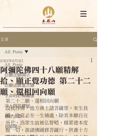
文章
All Posts
2022年6月3日
All Posts
阿彌陀佛四十八願精解
信願法師開示
拾、顯正覺功德 第二十二
信願法師嘉言錄
願、還相回向願
生命的終極關懷
第二十二願、還相回向願
淨土問答釋疑
設我得佛，他方佛土諸菩薩眾，來生我
國，究竟必至一生補處，除其本願自在
佛經法語
所化，為眾生故被弘誓铠，積累德本度
祖師開示
脫一切，游諸佛國修菩薩行，供養十方