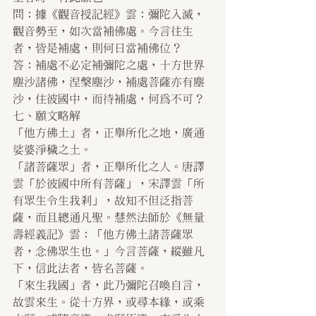
問：據《觀音授記經》雲：彌陀入滅，
觀音勢至，如次當補佛處。今言往生
者，皆是補處，則何日當補佛位？
答：補處不必定補彌陀之處，十方世界
塵沙諸佛，涅槃塵沙，補處菩薩亦有塵
沙，住彼國中，而待補處，何為不可？
七、願文略解
「他方佛土」者，正舉所化之地，廣通
娑婆淨穢之土。
「諸菩薩眾」者，正舉所化之人。唐譯
雲「於彼國中所有菩薩」，宋譯雲「所
有眾生令生我剎」，故知不但泛指菩
薩，而且總通凡聖。慧然法師於《無量
壽經義記》雲：「他方佛土諸菩薩眾
者，念佛眾生也。」今言菩薩，縱雖凡
下，信此法者，皆名菩薩。
「來生我國」者，此乃彌陀召喚自言，
故雲來生。從十方界，或尋本緣，或乘