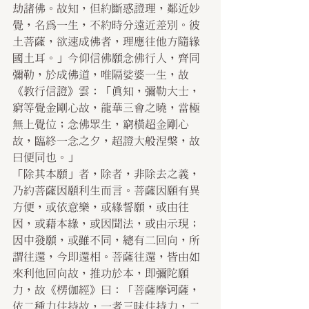
劫諸佛。故知，但約斷惑證理，鄰近妙
覺，名為一生，不約時分遠近差別。彼
土菩薩，欲速成佛者，理應往他方隨緣
國土耳。」今仰信佛願念佛行人，齊同
彌勒，於成佛道，唯隔娑婆一生，故
《教行信證》雲：「真知，彌勒大士，
窮等覺金剛心故，龍華三會之曉，當極
無上覺位；念佛眾生，窮橫超金剛心
故，臨終一念之夕，超證大般涅槃，故
曰便同也。」
「除其本願」者，除者，非除去之義，
乃約菩薩因願利生而言。菩薩因願有異
方便，或依意樂，或緣誓願，或由往
因，或藉本緣，或因聞法，或由示現；
因中發願，或雖不同，總有二回向，所
謂往還，今即還相。菩薩往還，皆由如
來利他回向故，推功於本，即彌陀願
力，故《楞伽經》曰：「菩薩摩诃薩，
依二種力住持故，一者三昧住持力，二