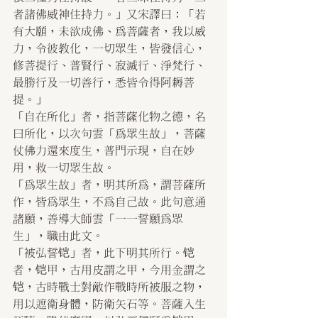
者諸佛威神住持力。」又宋譯曰：「若
有大願，未欲成佛、為菩薩者，我以威
力，令彼教化，一切眾生，皆發信心，
修菩提行、普賢行、寂滅行、淨梵行、
最勝行及一切善行，悉皆令得阿耨菩
提。」
「自在所化」者，指菩薩化物之德，名
曰所化，以次句雲「為眾生故」，菩薩
仗佛力還來度生，普門示現，自在妙
用，救一切眾生故。
「為眾生故」者，明其所為，謂菩薩所
作，皆為眾生，不為自己故。此句意通
諸願，善導大師雲「一一誓願為眾
生」，職由此文。
「被弘誓铠」者，此下明其所行。铠
者，铠甲，古用皮謂之甲，今用金謂之
铠，古時戰士對敵作戰時所被服之物，
用以遮衛身體，防衛矢石等。菩薩入生