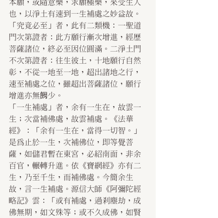
本願，或隨意樂，求願極樂，來受生人
也，以淨土有速到一生補處之妙益故。
「究竟必至」者，此有二類機：一聖道
門次第證者：此方願行漸次增進，經歷
菩薩諸位，終必至因位圓滿。二淨土門
不次第證者：往生彼土，十地願行自然
彰，不從一地至一地，超出諸地之行，
速至補處之位，雖超出菩薩諸位，願行
增進亦無阙少。
「一生補處」者，余有一生在，故雲一
生；次當補佛處，故雲補處。《法華
經》：「余有一生在，當得一切智。」
是為止於一生，次補佛位，即等覺菩
薩，如儲君暫在東宮，必紹南面，非余
百官，輾轉升進。依《寶網經》亦有二
生，乃至千生，而補佛處。今簡余生
故，言一生補處。源信大師《阿彌陀經
略記》雲：「或有補處，過剎塵劫，成
佛無期，如文殊等；或不久成佛，如賢