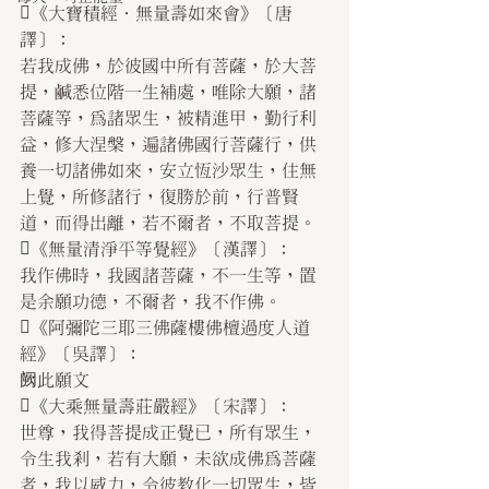
《大寶積經．無量壽如來會》〔唐
譯〕：
若我成佛，於彼國中所有菩薩，於大菩
提，鹹悉位階一生補處，唯除大願，諸
菩薩等，為諸眾生，被精進甲，勤行利
益，修大涅槃，遍諸佛國行菩薩行，供
養一切諸佛如來，安立恆沙眾生，住無
上覺，所修諸行，復勝於前，行普賢
道，而得出離，若不爾者，不取菩提。
《無量清淨平等覺經》〔漢譯〕：
我作佛時，我國諸菩薩，不一生等，置
是余願功德，不爾者，我不作佛。
《阿彌陀三耶三佛薩樓佛檀過度人道
經》〔吳譯〕：
阙此願文
《大乘無量壽莊嚴經》〔宋譯〕：
世尊，我得菩提成正覺已，所有眾生，
令生我剎，若有大願，未欲成佛為菩薩
者，我以威力，令彼教化一切眾生，皆