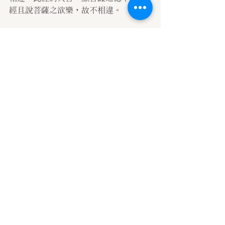
經且說菩薩之欲樂，故不相違。
七、願文略解
「在諸佛前」者，彼國菩薩遍至諸佛土
後，在諸佛前。
「現其德本」者，謂彼國菩薩，功德智
慧廣大故，種種供具自然而至。功德是
本，依此德本，現諸供具，故名現其德
本。
「諸所欲求」者，此是菩薩意樂。供養
在心不在物，或可通能供所供，他經雲
「供給所須故」，如阿難供乳、狝猴獻
蜜之類，佛雖無求，為物示現，菩薩供
給，如佛意故。