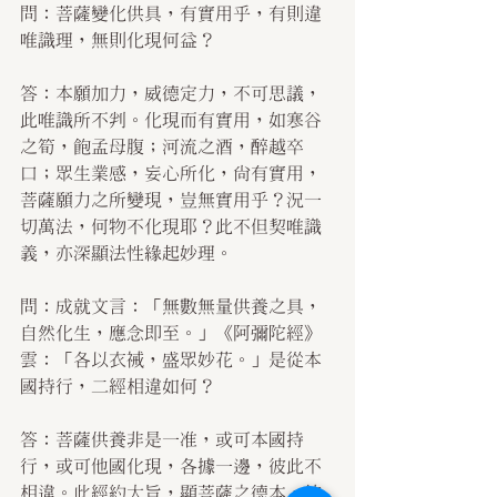
問：菩薩變化供具，有實用乎，有則違
唯識理，無則化現何益？
答：本願加力，威德定力，不可思議，
此唯識所不判。化現而有實用，如寒谷
之筍，飽孟母腹；河流之酒，醉越卒
口；眾生業感，妄心所化，尚有實用，
菩薩願力之所變現，豈無實用乎？況一
切萬法，何物不化現耶？此不但契唯識
義，亦深顯法性緣起妙理。
問：成就文言：「無數無量供養之具，
自然化生，應念即至。」《阿彌陀經》
雲：「各以衣祴，盛眾妙花。」是從本
國持行，二經相違如何？
答：菩薩供養非是一准，或可本國持
行，或可他國化現，各據一邊，彼此不
相違。此經約大旨，顯菩薩之德本，彼