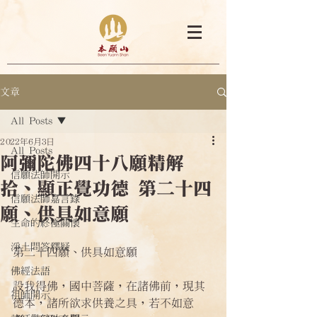
文章
All Posts
2022年6月3日
All Posts
阿彌陀佛四十八願精解
信願法師開示
拾、顯正覺功德 第二十四
信願法師嘉言錄
願、供具如意願
生命的終極關懷
淨土問答釋疑
第二十四願、供具如意願
佛經法語
設我得佛，國中菩薩，在諸佛前，現其
祖師開示
德本，諸所欲求供養之具，若不如意