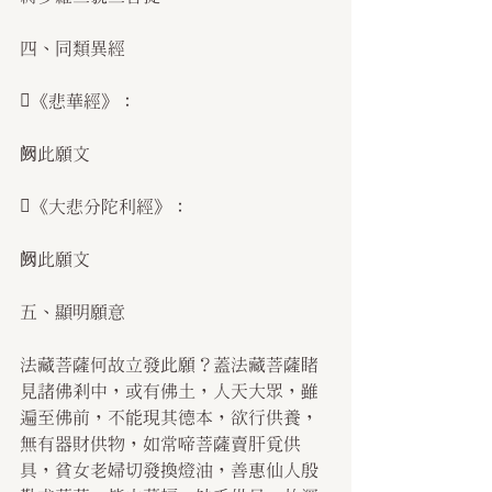
四、同類異經
《悲華經》：
阙此願文
《大悲分陀利經》：
阙此願文
五、顯明願意
法藏菩薩何故立發此願？蓋法藏菩薩睹
見諸佛剎中，或有佛土，人天大眾，雖
遍至佛前，不能現其德本，欲行供養，
無有器財供物，如常啼菩薩賣肝覓供
具，貧女老婦切發換燈油，善惠仙人殷