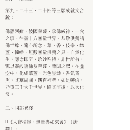
第九、二十三、二十四等三願成就文合
說：
佛語阿難，彼國菩薩，承佛威神，一食
之頃，往詣十方無量世界，恭敬供養諸
佛世尊，隨心所念，華、香、伎樂、缯
蓋、幢幡，無數無量供養之具，自然化
生，應念即至，珍妙殊特，非世所有，
辄以奉散諸佛及菩薩、聲聞之眾，在虛
空中，化成華蓋，光色昱爍，香氣普
熏，其華周圓，四百裡者，如是轉倍，
乃覆三千大千世界，隨其前後，以次化
沒。
三、同部異譯
《大寶積經．無量壽如來會》〔唐
譯〕：