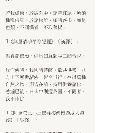
若我成佛，於彼剎中，諸菩薩眾，所須
種種供具，於諸佛所，植諸善根，如是
色類，不圓滿者，不取菩提。
《無量清淨平等覺經》〔漢譯〕：
供養諸佛願、供具如意願等二願合說：
我作佛時，我國諸菩薩，欲共供養，八
方上下無數諸佛，皆令飛行，欲得萬種
自然之物，則皆在前，持用供養諸佛，
悉遍已後，日未中則還我國，不爾者，
我不作佛。
《阿彌陀三耶三佛薩樓佛檀過度人道
經》〔吳譯〕：