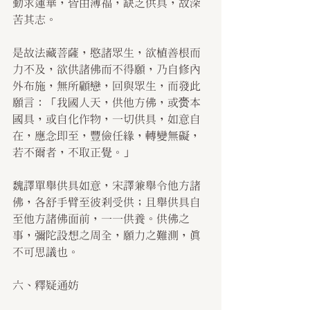
勤求蓮華，皆由薄福，缺乏供具，故深
苦其志。
是故法藏菩薩，愍諸眾生，欲植善根而
力不及，欲供諸佛而不得願，乃自修內
外布施，無所顧戀，回與眾生，而發此
願言：「我國人天，供他方佛，或赍本
國具，或自化作物，一切供具，如意自
在，應念即至，豐儉任緣，轉變無礙，
若不爾者，不取正覺。」
魏譯單舉供具如意，宋譯兼舉令他方諸
佛，各舒手臂至彼剎受供；且舉供具自
至他方諸佛面前，一一供養。供佛之
事，彌陀設想之周全，願力之難測，真
不可思議也。
六、釋疑通妨