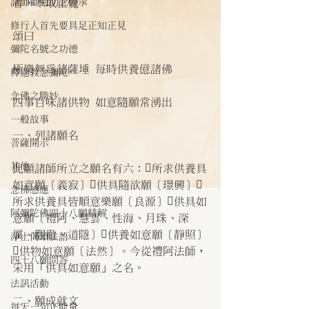
諸師勸勉助念開示
者，不取正覺。
修行人首先要具足正知正見
頌曰
彌陀名號之功德
極樂無為諸薩埵 每時供養億諸佛
釋迦教念彌陀
念佛之勝妙
四事百味諸供物 如意隨願常湧出
一般故事
一、列諸願名
菩薩開示
其他
此願諸師所立之願名有六：所求供養具
如意願〔義寂〕供具隨欲願〔璟興〕
念佛感應
所求供養具皆順意樂願〔良源〕供具如
阿彌陀佛四十八願精解
意願〔禮阿、慧雲、性海、月珠、深
厲、觀徹、道隱〕供養如意願〔靜照〕
淨土偈頌法語
供物如意願〔法然〕。今從禮阿法師，
四十八願問答
采用「供具如意願」之名。
法訊活動
二、願成就文
每天一句正能量