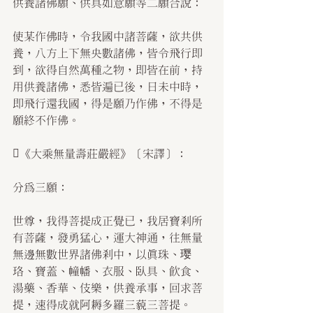
供養諸佛願、供具如意願等二願合說：
使某作佛時，令我國中諸菩薩，欲共供
養，八方上下無央數諸佛，皆令飛行即
到，欲得自然萬種之物，即皆在前，持
用供養諸佛，悉皆遍已後，日未中時，
即飛行還我國，得是願乃作佛，不得是
願終不作佛。
《大乘無量壽莊嚴經》〔宋譯〕：
分為三願：
世尊，我得菩提成正覺已，我居寶剎所
有菩薩，發勇猛心，運大神通，往無量
無邊無數世界諸佛剎中，以真珠、璎
珞、寶蓋、幢幡、衣服、臥具、飲食、
湯藥、香華、伎樂，供養承事，回求菩
提，速得成就阿耨多羅三藐三菩提。