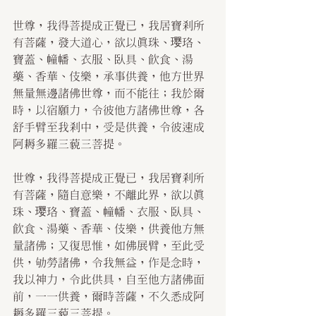
世尊，我得菩提成正覺已，我居寶剎所
有菩薩，發大道心，欲以真珠、璎珞、
寶蓋、幢幡、衣服、臥具、飲食、湯
藥、香華、伎樂，承事供養，他方世界
無量無邊諸佛世尊，而不能往；我於爾
時，以宿願力，令彼他方諸佛世尊，各
舒手臂至我剎中，受是供養，令彼速成
阿耨多羅三藐三菩提。
世尊，我得菩提成正覺已，我居寶剎所
有菩薩，隨自意樂，不離此界，欲以真
珠、璎珞、寶蓋、幢幡、衣服、臥具、
飲食、湯藥、香華、伎樂，供養他方無
量諸佛；又復思惟，如佛展臂，至此受
供，劬勞諸佛，令我無益，作是念時，
我以神力，令此供具，自至他方諸佛面
前，一一供養，爾時菩薩，不久悉成阿
耨多羅三藐三菩提。