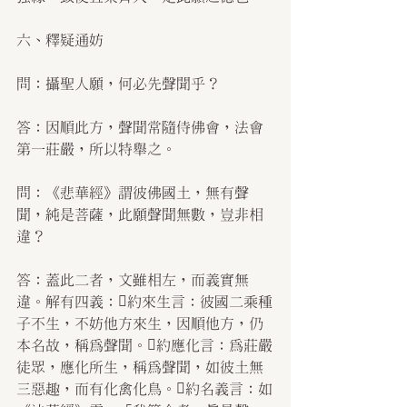
六、釋疑通妨
問：攝聖人願，何必先聲聞乎？
答：因順此方，聲聞常隨侍佛會，法會
第一莊嚴，所以特舉之。
問：《悲華經》謂彼佛國土，無有聲
聞，純是菩薩，此願聲聞無數，豈非相
違？
答：蓋此二者，文雖相左，而義實無
違。解有四義：約來生言：彼國二乘種
子不生，不妨他方來生，因順他方，仍
本名故，稱為聲聞。約應化言：為莊嚴
徒眾，應化所生，稱為聲聞，如彼土無
三惡趣，而有化禽化鳥。約名義言：如