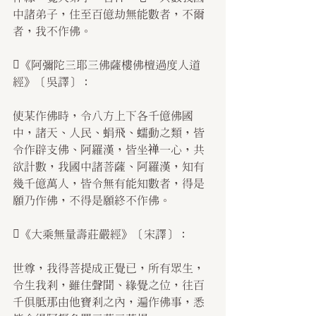
中諸弟子，住至百億劫無能數者，不爾
者，我不作佛。
《阿彌陀三耶三佛薩樓佛檀過度人道
經》〔吳譯〕：
使某作佛時，令八方上下各千億佛國
中，諸天、人民、蜎飛、蠕動之類，皆
令作辟支佛、阿羅漢，皆坐禅一心，共
欲計數，我國中諸菩薩、阿羅漢，知有
幾千億萬人，皆令無有能知數者，得是
願乃作佛，不得是願終不作佛。
《大乘無量壽莊嚴經》〔宋譯〕：
世尊，我得菩提成正覺已，所有眾生，
令生我剎，雖住聲聞、緣覺之位，往百
千俱胝那由他寶剎之內，遍作佛事，悉