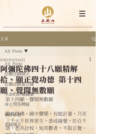
文章
All Posts
2022年5月24日
All Posts
阿彌陀佛四十八願精解
信願法師開示
拾、顯正覺功德 第十四
信願法師嘉言錄
願、聲聞無數願
生命的終極關懷
第十四願、聲聞無數願
淨土問答釋疑
設我得佛，國中聲聞，有能計量，乃至
佛經法語
三千大千世界眾生，悉成緣覺，於百千
祖師開示
劫，悉共計校，知其數者，不取正覺。