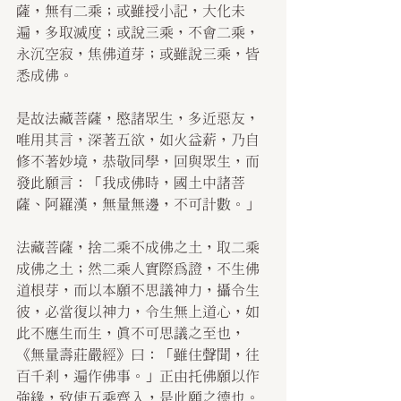
薩，無有二乘；或雖授小記，大化未
遍，多取滅度；或說三乘，不會二乘，
永沉空寂，焦佛道芽；或雖說三乘，皆
悉成佛。
是故法藏菩薩，愍諸眾生，多近惡友，
唯用其言，深著五欲，如火益薪，乃自
修不著妙境，恭敬同學，回與眾生，而
發此願言：「我成佛時，國土中諸菩
薩、阿羅漢，無量無邊，不可計數。」
法藏菩薩，捨二乘不成佛之土，取二乘
成佛之土；然二乘人實際為證，不生佛
道根芽，而以本願不思議神力，攝令生
彼，必當復以神力，令生無上道心，如
此不應生而生，真不可思議之至也，
《無量壽莊嚴經》曰：「雖住聲聞，往
百千剎，遍作佛事。」正由托佛願以作
強緣，致使五乘齊入，是此願之德也。