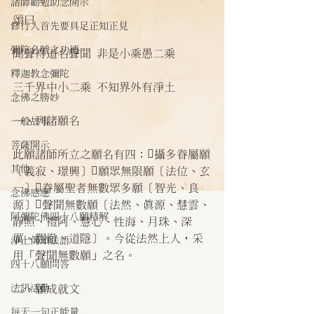
諸師勸勉助念開示
頌曰
修行人首先要具足正知正見
彌陀名號之功德
聞聲得道名聲聞 非是小乘愚二乘
釋迦教念彌陀
三千界中小二乘 不知界外有淨土
念佛之勝妙
一、列諸願名
一般故事
菩薩開示
此願諸師所立之願名有四：攝多眷屬願
其他
〔義寂、璟興〕願眾無限願〔法位、玄
一〕眷屬聖者無數眾多願〔智光、良
念佛感應
源〕聲聞無數願〔法然、真源、慧雲、
阿彌陀佛四十八願精解
靜照、禮阿、慧心、性海、月珠、深
厲、觀徹、道隱〕。今從法然上人，采
淨土偈頌法語
用「聲聞無數願」之名。
四十八願問答
法訊活動
二、願成就文
每天一句正能量