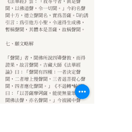
《法華經》雲：「我等今者，真是聲
聞，以佛道聲，令一切聞。」今約名聲
聞十方，德立聲聞名，實為菩薩。約誘
引言：為引他方小聖，令速得生成佛，
暫稱聲聞，其體本是菩薩，故稱聲聞。
七、願文略解
「聲聞」者，聞佛所說四谛聲教，而得
證果，故言聲聞。吉藏大師《法華經
論》曰：「聲聞有四種：一者決定聲
聞，二者增上慢聲聞，三者退菩提心聲
聞，四者應化聲聞。」《不退轉*輪經》
曰：「以菩薩摩诃薩，能使無量眾生，
聞佛法聲，亦名聲聞。」今彼國中聲
聞，指趣無上妙果之大乘極位菩薩。
「三千大千世界眾生」者，此明其處廣
且其中人多。眾生者，謂於五陰等法和