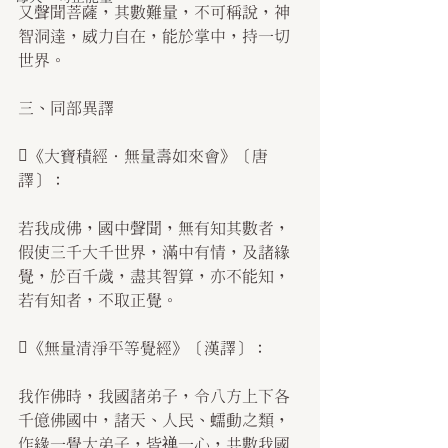
又聲聞菩薩，其數難量，不可稱說，神
智洞達，威力自在，能於掌中，持一切
世界。
三、同部異譯
《大寶積經．無量壽如來會》〔唐
譯〕：
若我成佛，國中聲聞，無有知其數者，
假使三千大千世界，滿中有情，及諸緣
覺，於百千歲，盡其智算，亦不能知，
若有知者，不取正覺。
《無量清淨平等覺經》〔漢譯〕：
我作佛時，我國諸弟子，令八方上下各
千億佛國中，諸天、人民、蠕動之類，
作緣一覺大弟子，皆禅一心，共數我國