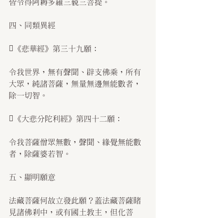
皆令得阿耨多羅三藐三菩提。
四、同類異經
《悲華經》第三十九願：
令我世界，無有聲聞、辟支佛乘，所有
大眾，純諸菩薩，無量無邊無能數者，
除一切智。
《大悲分陀利經》第四十二願：
令我菩薩僧眾無數，聲聞、緣覺無能數
者，除薩婆若智。
五、顯明願意
法藏菩薩何故立發此願？蓋法藏菩薩睹
見諸佛剎中，或有國土教主，但化菩