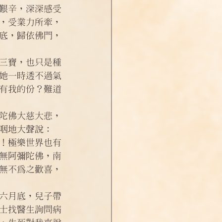
艱辛，深深感受
，受業力所牽，
底，歸依佛門，
三寶，也只是種
她一時透不過氣
有我的份？難道
陀佛大慈大悲，
咽地大聲說：
！極樂世界也有
無阿彌陀佛，南
無不為之歡喜，
六月底，兒子帶
士找醫生詢問病