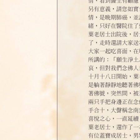
情，看到醫生有顧慮
另有意義，請您如實
情，是晚期肺癌，並
緒，只好在醫院住了
葉老居士出院後，居
了，走時還請大家送
大家一起吃喜面，在
所講的：「願生淨土
哀，但對我們念佛人
十月十八日開始，葉
是躺著靜靜地聽著佛
著佛號，突然間，被
兩只手把身邊正在念
手合十，大聲稱念南
喜悅之心，一直延續
葉老居士，還作了一
有位蓋寶成居士，男