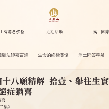
山香港念佛會
近期活動
義工團
信願法師嘉言錄
生命的終極關懷
淨土問答釋疑
開示
修行人首先要具足正知正見
彌陀名號之功
四十八願精解 拾壹、舉往生實
絕症猶喜
菩薩開示
其他
念佛感應
阿彌陀佛四十八
猶喜
二集》