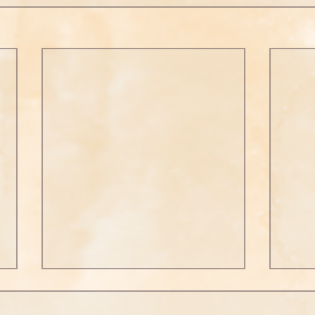
《觀
經》