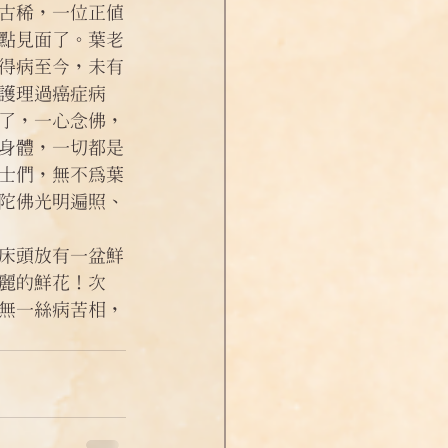
古稀，一位正值
點見面了。葉老
得病至今，未有
護理過癌症病
了，一心念佛，
身體，一切都是
士們，無不為葉
陀佛光明遍照、
床頭放有一盆鮮
麗的鮮花！次
無一絲病苦相，