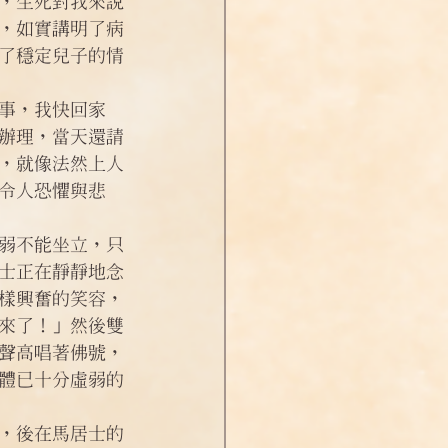
，生死對我來說
，如實講明了病
了穩定兒子的情
事，我快回家
辦理，當天還請
，就像法然上人
令人恐懼與悲
弱不能坐立，只
士正在靜靜地念
樣興奮的笑容，
來了！」然後雙
聲高唱著佛號，
體已十分虛弱的
，後在馬居士的