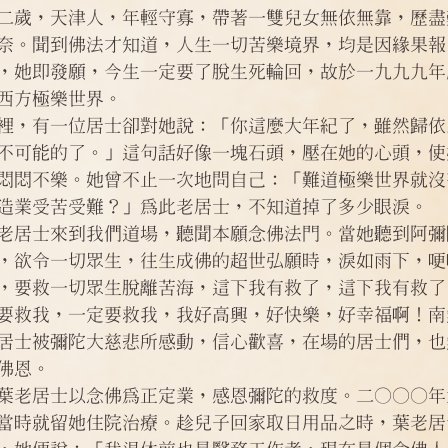
問答
法訊活動
每天一句正能量
二歲，天津人，年輕守寡，帶著一雙兒女無依無靠，歷盡
奈。聞到佛法才知道，人生一切苦樂境界，均是因緣果報
，她即發願，今生一定要了脫生死輪回，故於一九九九年
西方極樂世界。
裡，有一位居士卻對她說：「你這麼大年紀了，雖然歸依
不可能的了。」這句話好像一塊石頭，壓在她的心頭，使
悶悶不樂。她曾不止一次地問自己：「難道極樂世界就沒
造業受苦受難？」為此老居士，不知道掉了多少眼淚。
老居士來到我們道場，聽聞本願念佛法門。當她聽到阿彌
，欲令一切眾生，往生成佛的超世弘願時，淚如雨下，哽
，要救一切眾生脫離苦海，這下我有救了，這下我有救了
要救我，一定要救我，我好高興，好快樂，好幸福啊！南
居士被彌陀大慈悲所感動，信心歡喜，在場的居士們，也
佛恩。
葉老居士以念佛為正定業，感恩彌陀的救度。二○○○年
當時就留她住院治療。趁兒子回家取日用品之時，葉老居