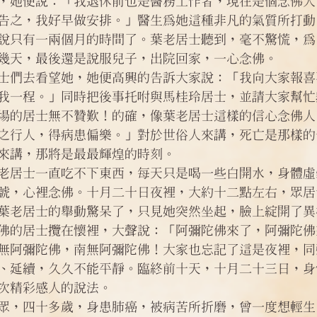
，她便說：「我退休前也是醫務工作者，現在是個念佛人
告之，我好早做安排。」醫生為她這種非凡的氣質所打動
說只有一兩個月的時間了。葉老居士聽到，毫不驚慌，為
幾天，最後還是說服兒子，出院回家，一心念佛。
士們去看望她，她便高興的告訴大家說：「我向大家報喜
我一程。」同時把後事托咐與馬桂玲居士，並請大家幫忙
場的居士無不贊歎！的確，像葉老居士這樣的信心念佛人
之行人，得病患偏樂。」對於世俗人來講，死亡是那樣的
來講，那將是最最輝煌的時刻。
老居士一直吃不下東西，每天只是喝一些白開水，身體虛
號，心裡念佛。十月二十日夜裡，大約十二點左右，眾居
葉老居士的舉動驚呆了，只見她突然坐起，臉上綻開了異
佛的居士攬在懷裡，大聲說：「阿彌陀佛來了，阿彌陀佛
無阿彌陀佛，南無阿彌陀佛！大家也忘記了這是夜裡，同
、延續，久久不能平靜。臨終前十天，十月二十三日，身
次精彩感人的說法。
眾，四十多歲，身患肺癌，被病苦所折磨，曾一度想輕生