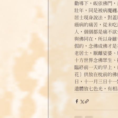
勸導下，皈依佛門，
壯年，同是被病魔纏
居士現身說法，對蓋
癌病的痛苦，從未吃
人，個個都是痛不欲
與佛同在，所以身雖
假的，念佛成佛才是
老居士，厭離娑婆、
十方世界念佛眾生、
臨終前一天的早上，
花〕供放在枕前的佛
日，十一月三日十一
遺體放七色光，有相