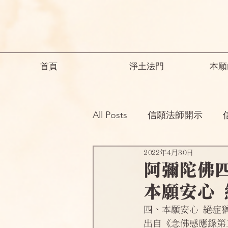
首頁
淨土法門
本願
All Posts
信願法師開示
2022年4月30日
祖師開示
諸師勸勉助念
阿彌陀佛
本願安心 
念佛之勝妙
一般故事
四、本願安心 絕症
出自《念佛感應錄第