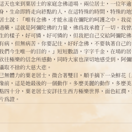
這天也來到葉居士的家庭念佛道場。兩位居士，一位年逾
身，生命即將走向終點的人，在這特殊的時間，特殊的地
居士說：「唯有念佛，才能永遠在彌陀的呵護之中。我從
過藥，這就是阿彌陀佛的力量，佛為我承擔了一切。我曾
生的樣子，好可憐，好可憐的，但我把自己交給阿彌陀佛
有病，但無病苦。你要記住，好好念佛，不要執著自己的
我們今生唯一的目的。」短短數語，字字千金，在場的居
欣往極樂的信念所感動，同時大家也深切地感受到，阿彌
攝取不捨的大慈大悲。
已無體力的葉老居士，微合著雙目，順手摘下一朵鮮花〔
像前，這是她最後的一個動作。多麼美麗的動作，多麼美
點四十分，葉老居士安詳往生西方極樂世界，面色紅潤，
片為證。