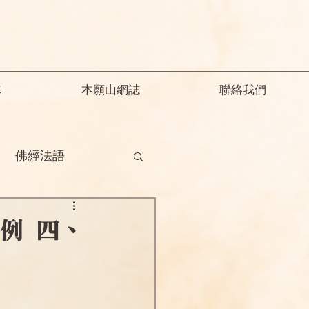
隊
本願山網誌
聯絡我們
佛經法語
德
釋迦教念彌陀
例 四、
願精解