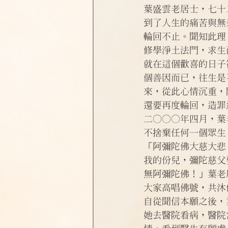
淨土偈頌法語
四十八願
葉盛雲老居士，七十
到了人生的痛苦與無
輪回不止。聞知此理
修學淨土法門，求生
就在這個歡喜的日子
個善因而已，往生是
來，從此心情沉重，
還要再度輪回，造罪
二○○○年四月，葉
不捨棄任何一個眾生
「阿彌陀佛大慈大悲
我的份兒，彌陀慈父
無阿彌陀佛！」葉老
大家高唱佛號，共沐
自從聞信本願之後，
她去醫院看病，醫院