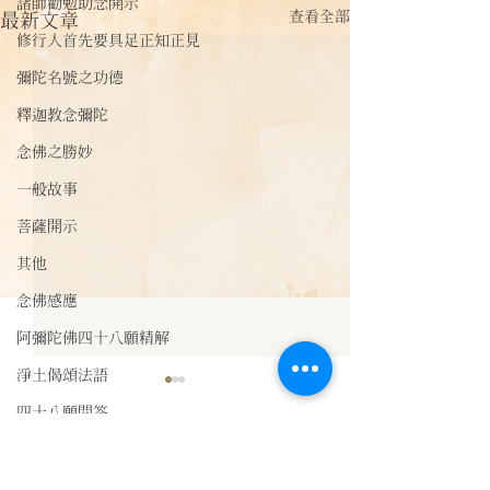
諸師勸勉助念開示
查看全部
最新文章
修行人首先要具足正知正見
彌陀名號之功德
釋迦教念彌陀
念佛之勝妙
一般故事
菩薩開示
其他
念佛感應
阿彌陀佛四十八願精解
淨土偈頌法語
【佛經法語】《
四十八願問答
功德經》言：
法訊活動
《佛說施燈功德經》
留言
每天一句正能量
次，舍利弗！若善