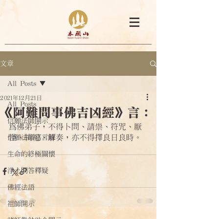
文章
All Posts
2021年12月21日
All Posts
《阿難問事佛吉凶經》言：
信願法師開示
為佛弟子，不得卜問、請祟、符咒、厭
怪、祠祀、解奏，亦不得擇良日良時。
信願法師嘉言錄
生命的終極關懷
淨土問答釋疑
佛經法語
祖師開示