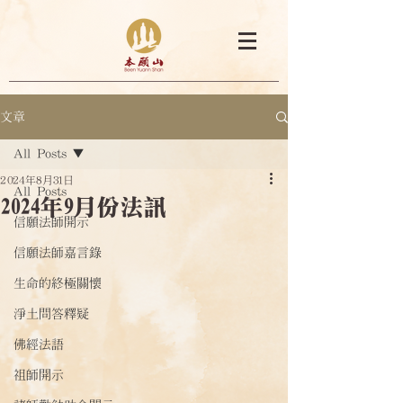
文章
All Posts
2024年8月31日
All Posts
2024年9月份法訊
信願法師開示
信願法師嘉言錄
生命的終極關懷
淨土問答釋疑
佛經法語
祖師開示