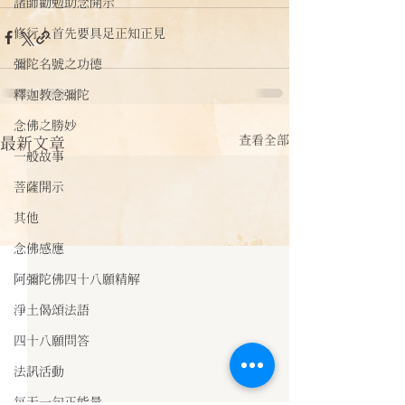
諸師勸勉助念開示
修行人首先要具足正知正見
彌陀名號之功德
釋迦教念彌陀
念佛之勝妙
查看全部
最新文章
一般故事
菩薩開示
其他
念佛感應
阿彌陀佛四十八願精解
淨土偈頌法語
四十八願問答
法訊活動
每天一句正能量