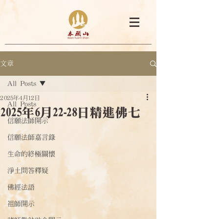
文章
All Posts
2025年4月12日
All Posts
2025年6月22-28日精進佛七
信願法師開示
信願法師嘉言錄
生命的終極關懷
淨土問答釋疑
佛經法語
祖師開示