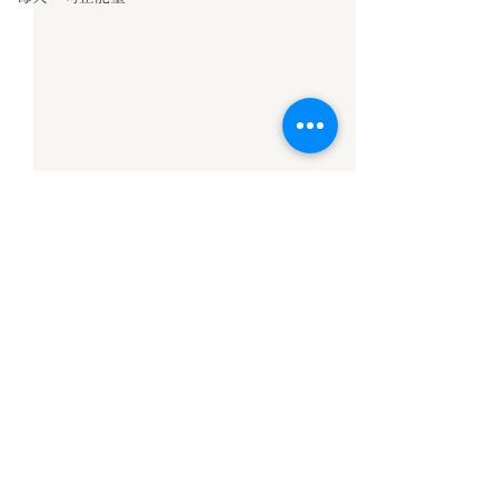
留言
固定共修
【信願法師勵志格
撰寫留言......