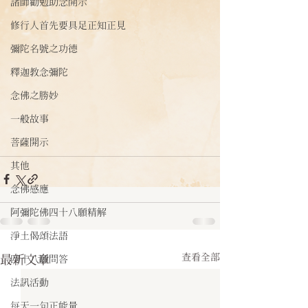
諸師勸勉助念開示
修行人首先要具足正知正見
彌陀名號之功德
釋迦教念彌陀
念佛之勝妙
一般故事
菩薩開示
其他
念佛感應
阿彌陀佛四十八願精解
淨土偈頌法語
查看全部
最新文章
四十八願問答
法訊活動
每天一句正能量