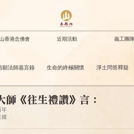
山香港念佛會
近期活動
義工團
信願法師嘉言錄
生命的終極關懷
淨土問答釋疑
開示
修行人首先要具足正知正見
彌陀名號之功
導大師《往生禮讚》言：
百年
菩薩開示
其他
念佛感應
阿彌陀佛四十八
生彼