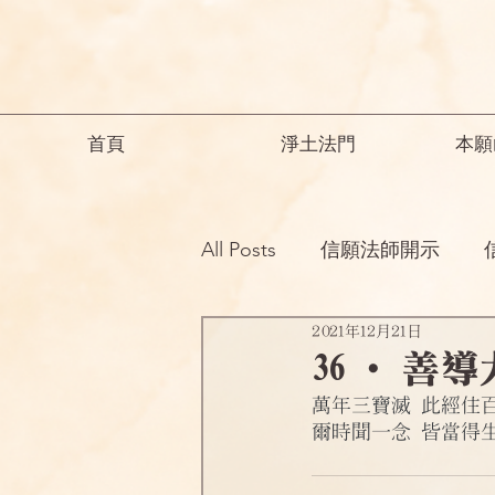
首頁
淨土法門
本願
All Posts
信願法師開示
2021年12月21日
祖師開示
諸師勸勉助念
36 ·善
萬年三寶滅 此經住
念佛之勝妙
一般故事
爾時聞一念 皆當得