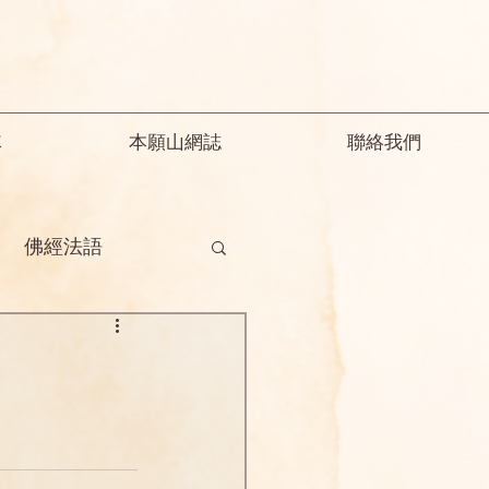
隊
本願山網誌
聯絡我們
佛經法語
德
釋迦教念彌陀
願精解