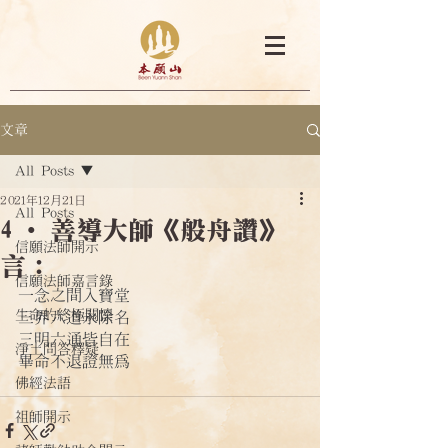
文章
All Posts
2021年12月21日
All Posts
4 ·善導大師《般舟讚》
信願法師開示
言：
信願法師嘉言錄
一念之間入寶堂
生命的終極關懷
三界六道永除名
三明六通皆自在
淨土問答釋疑
畢命不退證無為
佛經法語
祖師開示