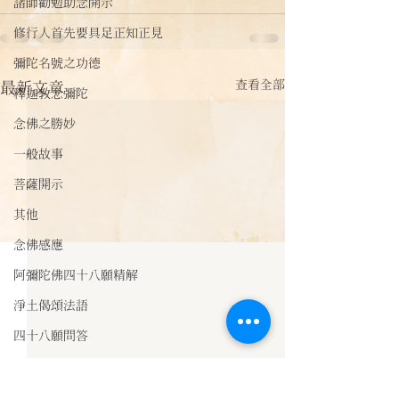
諸師勸勉助念開示
修行人首先要具足正知正見
彌陀名號之功德
查看全部
最新文章
釋迦教念彌陀
念佛之勝妙
一般故事
菩薩開示
其他
念佛感應
阿彌陀佛四十八願精解
淨土偈頌法語
四十八願問答
法訊活動
【祖師開示】《印光大師
【祖師開示】徹
每天一句正能量